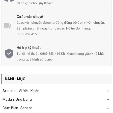
Càng gửi cho Quý Khách
Cước vận chuyển
Thông Số Kĩ Thuật:
Cước vận chuyển được tự động đồng bộ đơn vị vận chuyển,
Hình dạng: hình vuông
Sản phẩm phát ngay trong ngày. Hỗ trợ đơn hàng:
0865.853.416
Khoảng cách phát hiện: 10mm
Đối tượng phát hiện: Nam châm
Hỗ trợ kỹ thuật
Điện áp hoạt động: 6-36VDC
Tư vấn kĩ thuật: 0865.853.416 Khi khách hàng gặp khó khăn
trong quá trình sử dụng
Dòng ra: 200mA
Chất liệu vỏ: Nhựa
Trọng lượng
cảm biến
: 20g
DANH MỤC
Kích thước đầu cảm biến:2.6x0.9x0.6cm
Arduino - Vi Điều Khiển
Loại: NPN, PNP
Module Ứng Dụng
Cảm Biến -Sensor