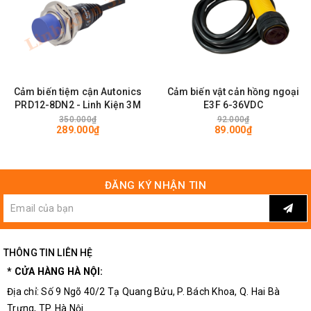
Cảm biến tiệm cận Autonics
Cảm biến vật cản hồng ngoại
PRD12-8DN2 - Linh Kiện 3M
E3F 6-36VDC
Đầu Cảm Biến
Công Tắc Cảm Biến Nam Châm Vuông Góc
350.000₫
92.000₫
289.000₫
89.000₫
ĐĂNG KÝ NHẬN TIN
THÔNG TIN LIÊN HỆ
* CỬA HÀNG HÀ NỘI:
Địa chỉ: Số 9 Ngõ 40/2 Tạ Quang Bửu, P. Bách Khoa, Q. Hai Bà
Trưng, TP. Hà Nội