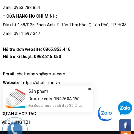
Zalo: 0963.288.854
* CỬA HÀNG HỒ CHÍ MINH:
Địa chỉ: 158/D25 Phan Anh, P. Tân Thới Hòa, Q.Tân Phú, TP. HCM
Zalo: 0911.697.347
Hỗ trợ đơn website:
0865.853.416
Hỗ trợ kĩ thuật:
0968.815.050
Dây Kết Nối Của Cảm Biến Công Tắc Cảm Biến Nam
Email:
chotroihn.vn@gmail.com
Châm Vuông Góc
Website:
https://chotroihn.vn
Sản phẩm
Diode zener 1N4760A 1W 68V DO-41
Đã được mua cách đây 36 phút
DỰ ÁN & HỢP TÁC
VỀ CHÚNG TÔI