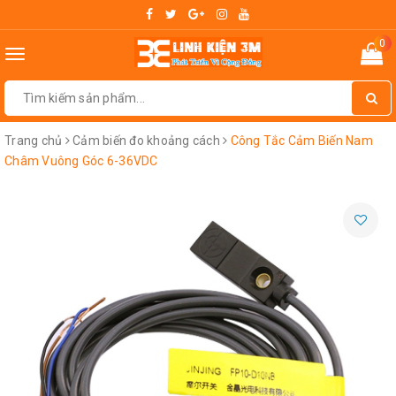
0
Toggle
navigation
Trang chủ
Cảm biến đo khoảng cách
Công Tắc Cảm Biến Nam
Châm Vuông Góc 6-36VDC