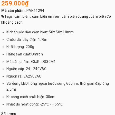
259.000₫
Mã sản phẩm:
PVN11294
Tags:
cảm biến
,
cảm biến omron
,
cảm biến quang
,
cảm biến đo
khoảng cách
Kích thước đầu cảm biến: 50x 50x 18mm
Chiều dài dây điện: 1.75m
Khối lượng: 200g
Hãng sản xuất:Omron
Mã sản phẩm: E3JK- DS30M1
Nguồn cấp: 24 - 240VAC
Nguồn ra: 3A250VAC
Sử dụng LED hồng ngoại bước sóng 660nm, thời gian đáp ứng
2.5ms
Khoảng cách phát hiện: 30cm
Nhiệt độ hoạt động: -25℃ - + 55℃
Số lượng