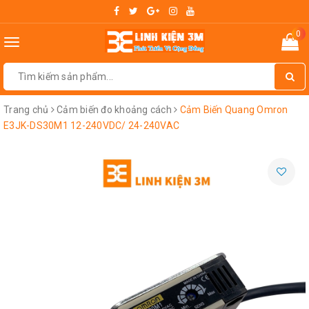
0
Toggle
navigation
Trang chủ
Cảm biến đo khoảng cách
Cảm Biến Quang Omron
E3JK-DS30M1 12-240VDC/ 24-240VAC