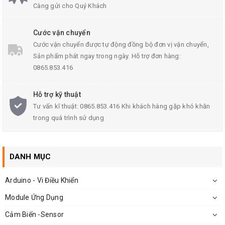
Càng gửi cho Quý Khách
Thông Số Kỹ Thuật Của Sản Phẩm
Cước vận chuyển
Kích thước đầu cảm biến: 50x 50x 17mm
Cước vận chuyển được tự động đồng bộ đơn vị vận chuyển,
Chiều dài dây điện: 1.75m
Sản phẩm phát ngay trong ngày. Hỗ trợ đơn hàng:
0865.853.416
Khối lượng: 200g
Hãng sản xuất:Omron
Hỗ trợ kỹ thuật
Mã sản phẩm: E3JK- DS30M1
Tư vấn kĩ thuật: 0865.853.416 Khi khách hàng gặp khó khăn
trong quá trình sử dụng
Nguồn cấp: 24 - 240VAC
Nguồn ra: 3A250VAC
Sử dụng LED hồng ngoại bước sóng 660nm, thời gian đáp
DANH MỤC
ứng 2.5ms
Arduino - Vi Điều Khiển
Khoảng cách phát hiện: 30cm
Module Ứng Dụng
Nhiệt độ hoạt động: -25℃ - + 55℃
Cảm Biến -Sensor