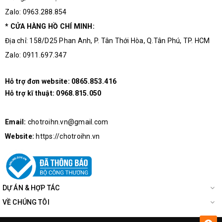
Zalo: 0963.288.854
Cảm Biến Quang Omron E3JK-DS30M1
* CỬA HÀNG HỒ CHÍ MINH:
Địa chỉ: 158/D25 Phan Anh, P. Tân Thới Hòa, Q.Tân Phú, TP. HCM
Zalo: 0911.697.347
Hỗ trợ đơn website:
0865.853.416
Hỗ trợ kĩ thuật:
0968.815.050
Email:
chotroihn.vn@gmail.com
Website:
https://chotroihn.vn
DỰ ÁN & HỢP TÁC
VỀ CHÚNG TÔI
Hình Ảnh Thực Tế Của Cảm Biến Quang Omron E3JK-