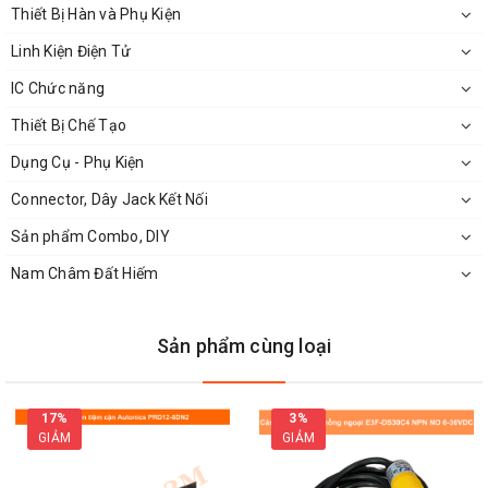
Thiết Bị Hàn và Phụ Kiện
Linh Kiện Điện Tử
IC Chức năng
Thiết Bị Chế Tạo
Dụng Cụ - Phụ Kiện
Connector, Dây Jack Kết Nối
Sản phẩm Combo, DIY
Nam Châm Đất Hiếm
Kích Thước Của Cảm Biến Quang Omron E3JK-DS30M1
Sản phẩm cùng loại
Ưu Điểm Nổi Bật Của Sản Phẩm
17%
3%
Sản phẩm cảm biến
có chống nhiễu tốt, hoạt động tốt
GIẢM
GIẢM
trong mỗi trường công nghiệp