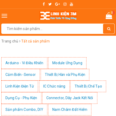
0
Toggle
navigation
Trang chủ
Tất cả sản phẩm
Arduino - Vi Điều Khiển
Module Ứng Dụng
Cảm Biến -Sensor
Thiết Bị Hàn và Phụ Kiện
Linh Kiện Điện Tử
IC Chức năng
Thiết Bị Chế Tạo
Dụng Cụ - Phụ Kiện
Connector, Dây Jack Kết Nối
Sản phẩm Combo, DIY
Nam Châm Đất Hiếm