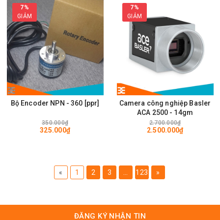
7%
7%
GIẢM
GIẢM
Bộ Encoder NPN - 360 [ppr]
Camera công nghiệp Basler
ACA 2500 - 14gm
350.000₫
2.700.000₫
325.000₫
2.500.000₫
«
1
2
3
...
123
»
ĐĂNG KÝ NHẬN TIN