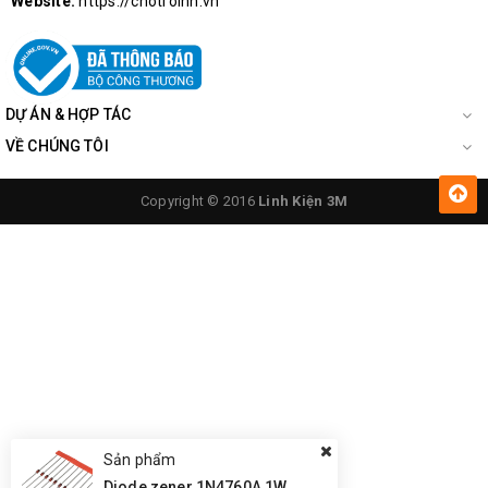
Website:
https://chotroihn.vn
DỰ ÁN & HỢP TÁC
VỀ CHÚNG TÔI
Copyright © 2016
Linh Kiện 3M
Sản phẩm
Diode zener 1N4760A 1W 68V DO-41