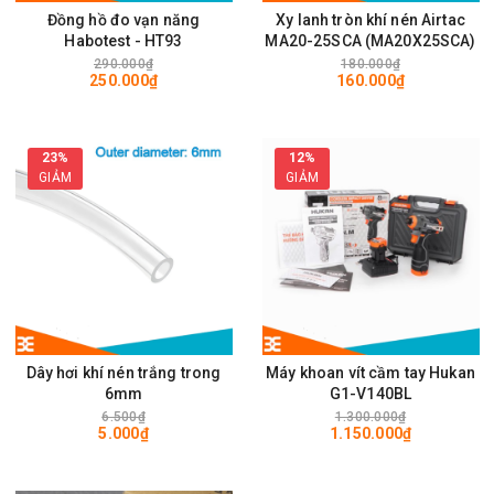
Đồng hồ đo vạn năng
Xy lanh tròn khí nén Airtac
Habotest - HT93
MA20-25SCA (MA20X25SCA)
290.000₫
180.000₫
250.000₫
160.000₫
23%
12%
GIẢM
GIẢM
Dây hơi khí nén trắng trong
Máy khoan vít cầm tay Hukan
6mm
G1-V140BL
6.500₫
1.300.000₫
5.000₫
1.150.000₫