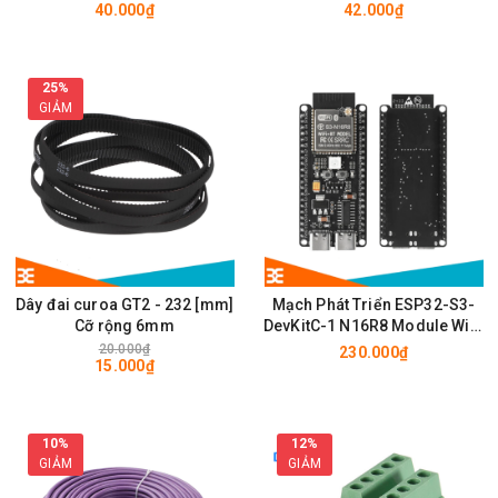
40.000₫
42.000₫
28 x 28mm
25%
GIẢM
Dây đai curoa GT2 - 232 [mm]
Mạch Phát Triển ESP32-S3-
Cỡ rộng 6mm
DevKitC-1 N16R8 Module Wifi,
BLE có chân cắm ăng ten
20.000₫
230.000₫
15.000₫
IPEX/u.FL
10%
12%
GIẢM
GIẢM