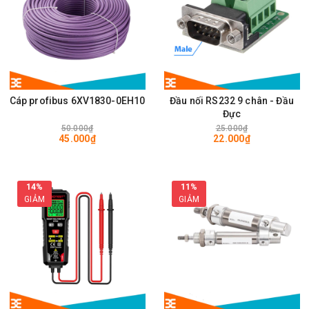
Cáp profibus 6XV1830-0EH10
Đầu nối RS232 9 chân - Đầu
Đực
50.000₫
25.000₫
45.000₫
22.000₫
14%
11%
GIẢM
GIẢM