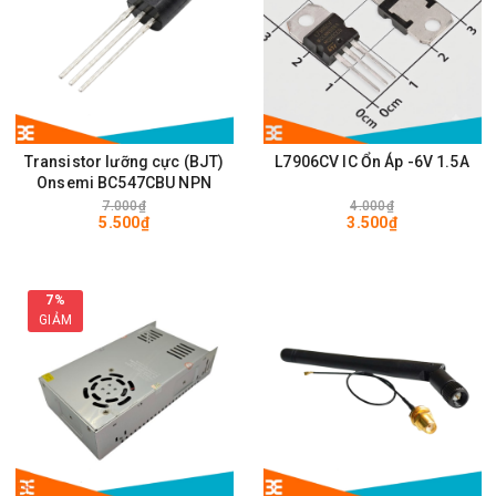
Transistor lưỡng cực (BJT)
L7906CV IC Ổn Áp -6V 1.5A
Onsemi BC547CBU NPN
7.000₫
4.000₫
5.500₫
3.500₫
7%
GIẢM