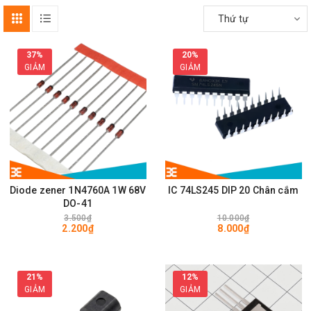
Thứ tự
37%
20%
GIẢM
GIẢM
Diode zener 1N4760A 1W 68V
IC 74LS245 DIP 20 Chân cắm
DO-41
3.500₫
10.000₫
2.200₫
8.000₫
21%
12%
GIẢM
GIẢM