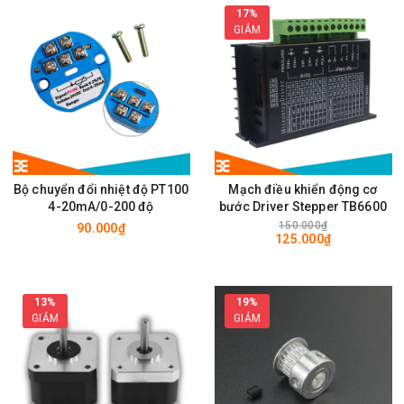
17%
GIẢM
Bộ chuyển đổi nhiệt độ PT100
Mạch điều khiển động cơ
4-20mA/0-200 độ
bước Driver Stepper TB6600
150.000₫
90.000₫
125.000₫
13%
19%
GIẢM
GIẢM