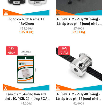
Động cơ bước Nema 17
Pulley GT2 - Puly 20 [răng] -
42x42mm
Lỗ lắp trục phi 6 [mm] cỡ đai
rộng 6mm
155.000₫
27.000₫
135.000₫
22.000₫
11%
19%
GIẢM
GIẢM
Tấm điểm, đường hàn sửa
Pulley GT2 - Puly 40 [răng] -
chữa IC, PCB, Cảm Ứng BGA,
Lỗ lắp trục phi 12 [mm] cỡ đai
Vân Tay Điện Thoại, Pad - Best
rộng 6mm
45.000₫
52.000₫