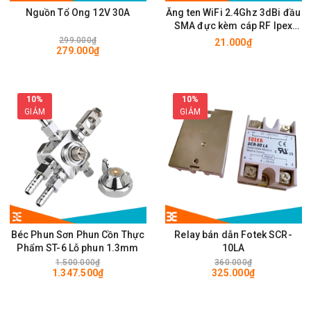
Nguồn Tổ Ong 12V 30A
Ăng ten WiFi 2.4Ghz 3dBi đầu
SMA đực kèm cáp RF Ipex
10cm
299.000₫
21.000₫
279.000₫
10%
10%
GIẢM
GIẢM
Béc Phun Sơn Phun Cồn Thực
Relay bán dẫn Fotek SCR-
Phẩm ST-6 Lỗ phun 1.3mm
10LA
1.500.000₫
360.000₫
1.347.500₫
325.000₫