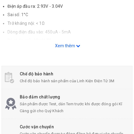
Điện áp đầu ra: 2.93V - 3.04V
Sai số: 1°C
Trở kháng nội: < 1Ω
Dòng điện đầu vào: 450uA - 5mA
Độ phân giải: 10mV/°K
Xem thêm
Chế độ bảo hành
Chế độ bảo hành sản phẩm của Linh Kiện Điện Tử 3M
Bảo đảm chất lượng
Sản phẩm được Test, dán Tem trước khi được đóng gói Kĩ
Càng gửi cho Quý Khách
Cước vận chuyển
Đặc điểm nổi bật của Cảm biến
Cước vận chuyển được tự động đồng bộ đơn vị vận chuyển,