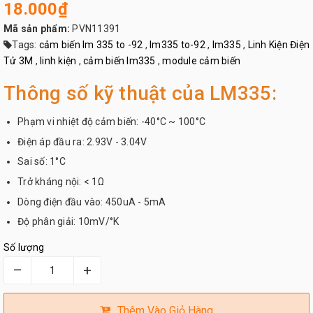
18.000₫
Mã sản phẩm:
PVN11391
Tags:
cảm biến lm 335 to -92
,
lm335 to-92
,
lm335
,
Linh Kiện Điện
Tử 3M
,
linh kiện
,
cảm biến lm335
,
module cảm biến
Thông số kỹ thuật của LM335:
Phạm vi nhiệt độ cảm biến: -40°C ~ 100°C
Điện áp đầu ra: 2.93V - 3.04V
Sai số: 1°C
Trở kháng nội: < 1Ω
Dòng điện đầu vào: 450uA - 5mA
Độ phân giải: 10mV/°K
Số lượng
–
+
Thêm Vào Giỏ Hàng