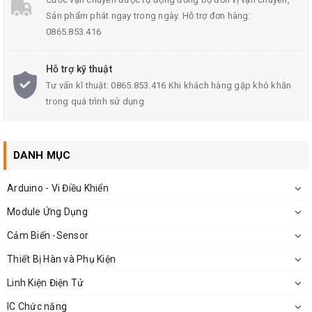
Sản phẩm phát ngay trong ngày. Hỗ trợ đơn hàng:
nhiệt độ LM335 TO-92:
0865.853.416
Độ chính xác cao: LM335 có độ chính xác khá cao, cho phép đo
Hỗ trợ kỹ thuật
nhiệt độ một cách chính xác.
Tư vấn kĩ thuật: 0865.853.416 Khi khách hàng gặp khó khăn
Dễ sử dụng: LM335 dễ dàng tích hợp vào các mạch điện tử,
trong quá trình sử dụng
không yêu cầu mạch ngoại vi phức tạp.
Phạm vi đo rộng: LM335 có thể đo nhiệt độ trong một phạm vi
khá rộng, từ -40°C đến +100°C.
DANH MỤC
Giá thành hợp lý: LM335 có giá thành khá rẻ, phù hợp với nhiều
ứng dụng.
Arduino - Vi Điều Khiển
Tham khảo datasheet tại đây.
Module Ứng Dụng
Cảm Biến -Sensor
Sơ đồ chân cảm biến LM335:
Thiết Bị Hàn và Phụ Kiện
Linh Kiện Điện Tử
Chân ADJ: Chân điều chỉnh hiệu chuẩn
IC Chức năng
Chân V+: Chân đầu ra hoặc đầu vào dương