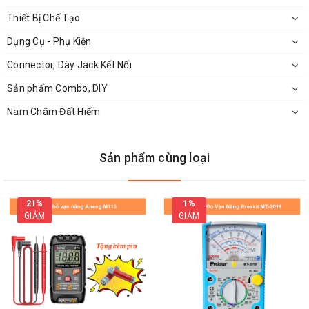
Chân V-: Chân nối mass hoặc đầu ra âm
Thiết Bị Chế Tạo
Dụng Cụ - Phụ Kiện
Connector, Dây Jack Kết Nối
Sản phẩm Combo, DIY
Nam Châm Đất Hiếm
Sản phẩm cùng loại
21%
1%
GIẢM
GIẢM
Cách dùng cảm biến nhiệt độ
LM335 TO-92:
Kết nối mạch theo sơ đồ mạch bên dưới.
Có hai cách để sử dụng cảm biến LM335, một là làm cảm biến