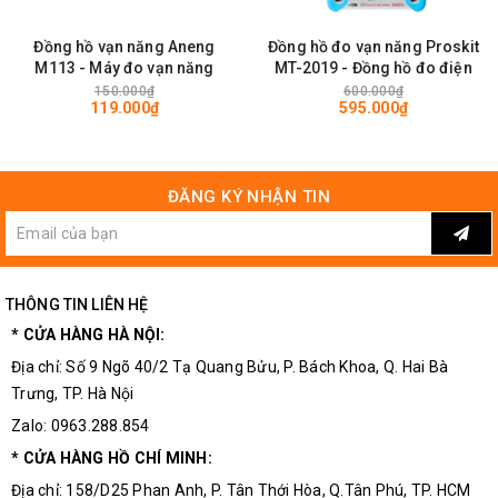
nhiệt độ cơ bản và một cách khác được hiệu chuẩn.
Đồng hồ vạn năng Aneng
Đồng hồ đo vạn năng Proskit
Để hiệu chuẩn LM335, nối chân ADJ với chiết áp 10K và điều
M113 - Máy đo vạn năng
MT-2019 - Đồng hồ đo điện
chỉnh cho phù hợp.
150.000₫
600.000₫
119.000₫
595.000₫
Khi LM335 được hiệu chuẩn ở 25°C, nó thường có sai số dưới 1°C
trên 100°C, cho đầu ra tuyến tính.
ĐĂNG KÝ NHẬN TIN
THÔNG TIN LIÊN HỆ
* CỬA HÀNG HÀ NỘI:
Địa chỉ: Số 9 Ngõ 40/2 Tạ Quang Bửu, P. Bách Khoa, Q. Hai Bà
Trưng, TP. Hà Nội
Zalo: 0963.288.854
* CỬA HÀNG HỒ CHÍ MINH:
Ứng dụng của cảm biến nhiệt độ
Địa chỉ: 158/D25 Phan Anh, P. Tân Thới Hòa, Q.Tân Phú, TP. HCM