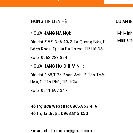
THÔNG TIN LIÊN HỆ
DỰ ÁN &
* CỬA HÀNG HÀ NỘI:
Mr Minh
Mail: C
Địa chỉ: Số 9 Ngõ 40/2 Tạ Quang Bửu, P.
Bách Khoa, Q. Hai Bà Trưng, TP. Hà Nội
Zalo: 0963.288.854
* CỬA HÀNG HỒ CHÍ MINH:
Địa chỉ: 158/D25 Phan Anh, P. Tân Thới
Hòa, Q.Tân Phú, TP. HCM
Zalo: 0911.697.347
Hỗ trợ đơn website:
0865.853.416
Hỗ trợ kĩ thuật:
0968.815.050
Tính năng relay trung gian JQX-30
Email:
chotroihn.vn@gmail.com