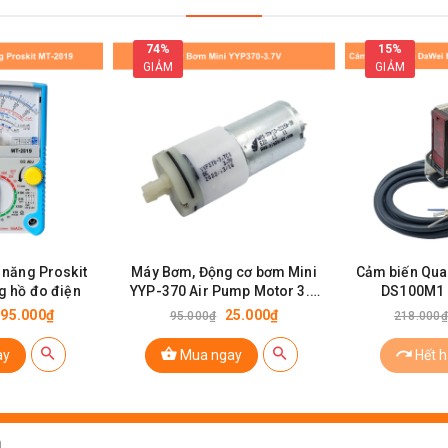
74%
15%
GIẢM
GIẢM
 năng Proskit
Máy Bơm, Động cơ bơm Mini
Cảm biến Qua
g hồ đo điện
YYP-370 Air Pump Motor 3.7
DS100M1 
~12VDC
95.000₫
25.000₫
95.000₫
218.000₫
ay
Mua ngay
Hết 