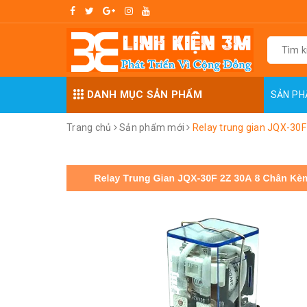
DANH MỤC SẢN PHẨM
SẢN P
Trang chủ
Sản phẩm mới
Relay trung gian JQX-30