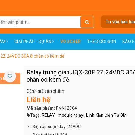
Tư vấn bán hà
HẨM
GIẢI PHÁP - DỰ ÁN
VOUCHER
THEO DÕI ĐƠN
BẢO 
F 2Z 24VDC 30A 8 chân có kèm đế
Relay trung gian JQX-30F 2Z 24VDC 30
chân có kèm đế
Đánh giá sản phẩm
Liên hệ
Mã sản phẩm:
PVN12564
Tags:
RELAY
,
module relay
,
Linh Kiện Điện Tử 3M
Điện áp cuộn dây: 24VDC