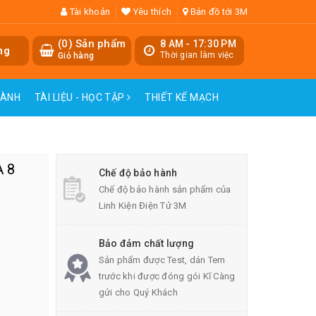
Tài khoản
Yêu thích
Bản đồ tới 3M
(
0
) Sản phẩm
8 AM - 17:30 PM
ng
Thời gian làm việc
Giỏ hàng
HÀNH
TÀI LIỆU - HỌC TẬP
THIẾT KẾ MẠCH
A 8
Chế độ bảo hành
Chế độ bảo hành sản phẩm của
Linh Kiện Điện Tử 3M
Bảo đảm chất lượng
Sản phẩm được Test, dán Tem
trước khi được đóng gói Kĩ Càng
gửi cho Quý Khách