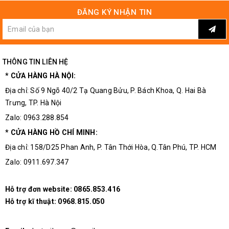
ĐĂNG KÝ NHẬN TIN
Kích Thước Thực Tế
Mạch Phân Tần YL-02B
THÔNG TIN LIÊN HỆ
* CỬA HÀNG HÀ NỘI:
Địa chỉ: Số 9 Ngõ 40/2 Tạ Quang Bửu, P. Bách Khoa, Q. Hai Bà
Trưng, TP. Hà Nội
Zalo: 0963.288.854
* CỬA HÀNG HỒ CHÍ MINH:
Địa chỉ: 158/D25 Phan Anh, P. Tân Thới Hòa, Q.Tân Phú, TP. HCM
Zalo: 0911.697.347
Hỗ trợ đơn website:
0865.853.416
Hỗ trợ kĩ thuật:
0968.815.050