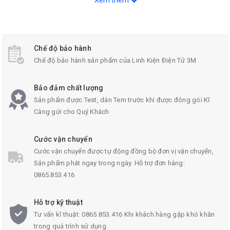
Xem thêm
Chế độ bảo hành
Chế độ bảo hành sản phẩm của Linh Kiện Điện Tử 3M
Bảo đảm chất lượng
Mạch Phân Tần YL-02B
Sản phẩm được Test, dán Tem trước khi được đóng gói Kĩ
Càng gửi cho Quý Khách
Thông số kỹ thuật của mạch phân tần 3 Loa:
Cước vận chuyển
Cước vận chuyển được tự động đồng bộ đơn vị vận chuyển,
Công suất: 50W - 300W
Sản phẩm phát ngay trong ngày. Hỗ trợ đơn hàng:
Dải tần số: 10Hz - 20.000Hz
0865.853.416
Khối lượng: 450g
Hỗ trợ kỹ thuật
Lắp cho các loại loa thùng: 1 Bass - 1 Mid - 1 Twee
Tư vấn kĩ thuật: 0865.853.416 Khi khách hàng gặp khó khăn
trong quá trình sử dụng