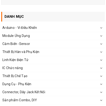
Cấu tạo của Bo phân tần YL-02B:
DANH MỤC
Hệ thống bảo vệ loa
Arduino - Vi Điều Khiển
Mạch phân chia tần số
Module Ứng Dụng
Cảm Biến -Sensor
Thiết Bị Hàn và Phụ Kiện
Linh Kiện Điện Tử
IC Chức năng
Thiết Bị Chế Tạo
Dụng Cụ - Phụ Kiện
Connector, Dây Jack Kết Nối
Sản phẩm Combo, DIY