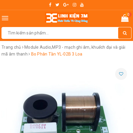
0
Toggle
navigation
Trang chủ
Module Audio,MP3 - mạch ghi âm, khuếch đại và giải
mã âm thanh
Bo Phân Tần YL-02B 3 Loa