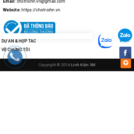
Email:
chotroihn.vn@gmail.com
Website:
https://chotroihn.vn
DỰ ÁN & HỢP TÁC
VỀ CHÚNG TÔI
Copyright © 2016
Linh Kiện 3M