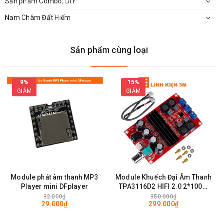
Sản phẩm Combo, DIY
Nam Châm Đất Hiếm
Sản phẩm cùng loại
9%
15%
GIẢM
GIẢM
Kích Thước Bo Phân Tần Công Suất Cao PRO F-2528 3 Loa
Module phát âm thanh MP3
Module Khuếch Đại Âm Thanh
Player mini DFplayer
TPA3116D2 HIFI 2.0 2*100W
Đặc Điểm Của
PRO F-2528
12-24VDC 4-8 ohms
32.000₫
350.000₫
29.000₫
299.000₫
Bo được thiết kế chắc chắn với đường mạch và các mối