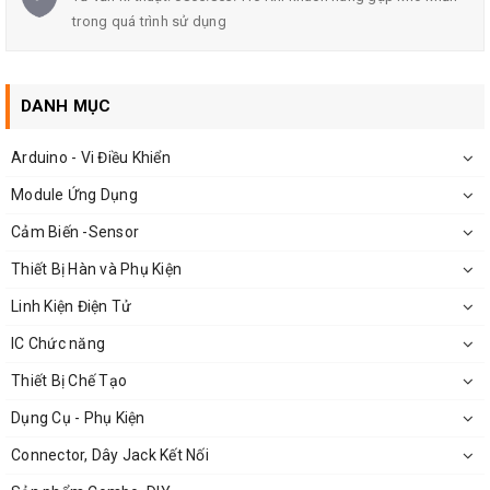
trong quá trình sử dụng
Bo Phân Tần Công Suất Cao PRO F-2528 3 Loa
DANH MỤC
Arduino - Vi Điều Khiển
Thông Số Kỹ Thuật:
Module Ứng Dụng
Cảm Biến -Sensor
Crossover (Phân tần đôi)
PRO F-2528
Thiết Bị Hàn và Phụ Kiện
Chuyên dùng cho Full đôi coil 100mm
Linh Kiện Điện Tử
Công xuất: 1800wat
IC Chức năng
Trở kháng: 4ohm
Thiết Bị Chế Tạo
Kích thước: 185x 157
Dụng Cụ - Phụ Kiện
Khối lượng: 1200g
Connector, Dây Jack Kết Nối