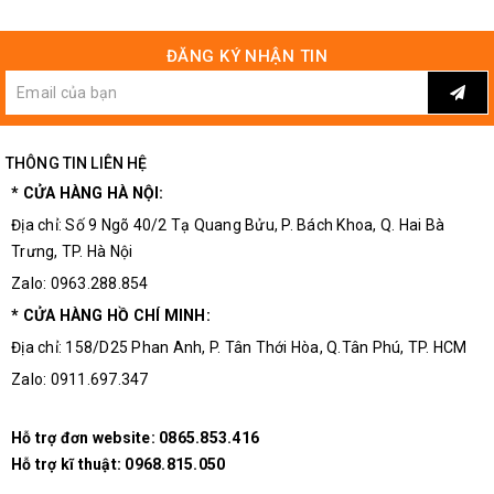
hàn to đảm bảo an toàn khi hoạt động với công suất
ĐĂNG KÝ NHẬN TIN
cao và trong nhiều giờ liền
Được trang bị các loại linh kiện cao cấp cho ra âm
thanh chất lượng cao và đảm bảo độ bền của thiết bị
THÔNG TIN LIÊN HỆ
Các linh kiện được bắt rất chắc chắn
* CỬA HÀNG HÀ NỘI:
Các con trở đều được trang bị tấm tản nhiệt giúp đảm
Địa chỉ: Số 9 Ngõ 40/2 Tạ Quang Bửu, P. Bách Khoa, Q. Hai Bà
Trưng, TP. Hà Nội
bảo an toàn và độ bền của sản phẩm
Zalo: 0963.288.854
Tùy vào cách lắp đặt sẽ cho ra các âm thanh khác
* CỬA HÀNG HỒ CHÍ MINH:
nhau theo ý của bạn
Địa chỉ: 158/D25 Phan Anh, P. Tân Thới Hòa, Q.Tân Phú, TP. HCM
Thích hợp sử dụng cho các loại loa công suất cao sử
Zalo: 0911.697.347
dụng ở sân khấu lớn và ở các đám cưới...
Hỗ trợ đơn website:
0865.853.416
Hỗ trợ kĩ thuật:
0968.815.050