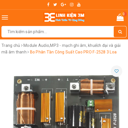
0
Toggle
navigation
Trang chủ
Module Audio,MP3 - mạch ghi âm, khuếch đại và giải
mã âm thanh
Bo Phân Tần Công Suất Cao PRO F-2528 3 Loa