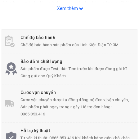
đảm bao an toàn khi sử dụng với các loại loa công suất lớn
Xem thêm
trong nhiều giờ mà không lo cháy nổ. Bo được trang bị các
loại linh kiện cao cấp và có trang bị thêm tản nhiệt nhằm đảm
bảo an toàn và đọ bền của thiết bị. Các linh kiện cũng được
Chế độ bảo hành
bắt rất chắc chắn. Bo Phân Tần Công Suất Cao PRO F-2528
Chế độ bảo hành sản phẩm của Linh Kiện Điện Tử 3M
3
Loa
cho ra âm thanh rõ ràng và tách bạch hơn rất nhiều.
Bảo đảm chất lượng
Sản phẩm được Test, dán Tem trước khi được đóng gói Kĩ
Càng gửi cho Quý Khách
Cước vận chuyển
Cước vận chuyển được tự động đồng bộ đơn vị vận chuyển,
Sản phẩm phát ngay trong ngày. Hỗ trợ đơn hàng:
0865.853.416
Hỗ trợ kỹ thuật
Tư vấn kĩ thuật: 0865.853.416 Khi khách hàng gặp khó khăn