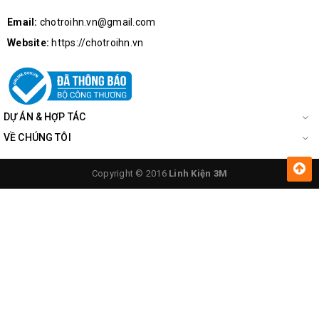
Email:
chotroihn.vn@gmail.com
Website:
https://chotroihn.vn
DỰ ÁN & HỢP TÁC
VỀ CHÚNG TÔI
Copyright © 2016
Linh Kiện 3M
Mặt Sau
Bo Phân Tần Công Suất Cao PRO F-2528 3 Loa