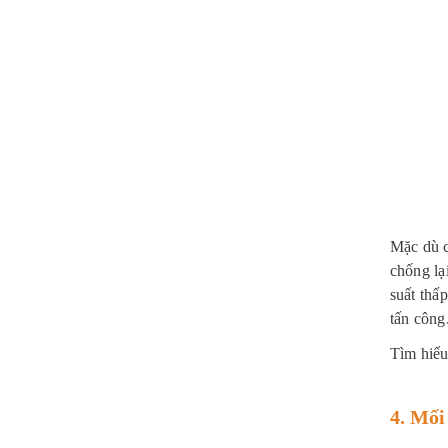
Mặc dù c
chống lạ
suất thấp
tấn công
Tìm hiểu 
4. Mố