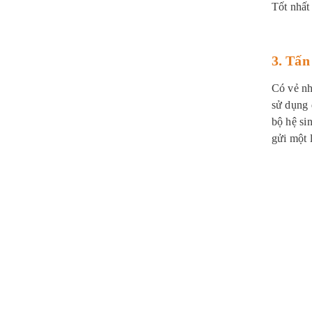
Tốt nhất
3. Tấn
Có vẻ nh
sử dụng 
bộ hệ si
gửi một 