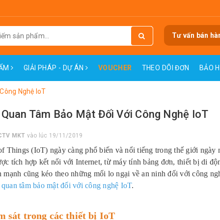
Tư vấn bán hà
HẨM
GIẢI PHÁP - DỰ ÁN
VOUCHER
THEO DÕI ĐƠN
BẢO 
 Công Nghệ IoT
 Quan Tâm Bảo Mật Đối Với Công Nghệ IoT
CTV MKT
vào lúc 19/11/2019
 of Things (IoT) ngày càng phổ biến và nổi tiếng trong thế giới ngày
ược tích hợp kết nối với Internet, từ máy tính bảng đơn, thiết bị di
ển mạnh cũng kéo theo những mối lo ngại về an ninh đối với công ngh
 quan tâm bảo mật đối với công nghệ IoT
.
m sát trong các thiết bị IoT