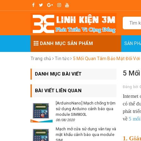
DANH MỤC SẢN PHẨM
SẢN P
Trang chủ
Tin tức
5 Mối Quan Tâm Bảo Mật Đối Với
5 Mối
DANH MỤC BÀI VIẾT
Đăng bởi
BÀI VIẾT LIÊN QUAN
Internet
[ArduinoNano] Mạch chống trộm
có thể đ
sử dụng Arduino cảnh báo qua
phát tri
module SIM800L
về
5 mối
08/08/2020
Mạch mở cửa sử dụng vân tay và
mật khẩu cảnh báo qua module
1. Giá
SIM