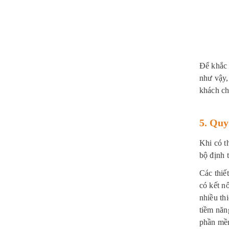
Để khắc 
như vậy,
khách ch
5. Quy
Khi có t
bộ định 
Các thiế
có kết n
nhiều th
tiềm năn
phần mềm