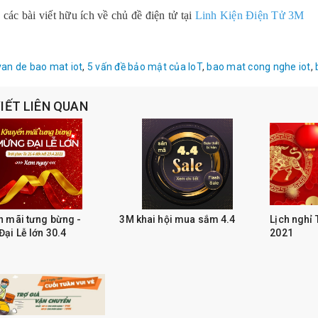
 các bài viết hữu ích về chủ đề điện tử tại
Linh Kiện Điện Tử 3M
van de bao mat iot
,
5 vấn đề bảo mật của IoT
,
bao mat cong nghe iot
,
VIẾT LIÊN QUAN
 mãi tưng bừng -
3M khai hội mua sắm 4.4
Lịch nghỉ
ại Lễ lớn 30.4
2021