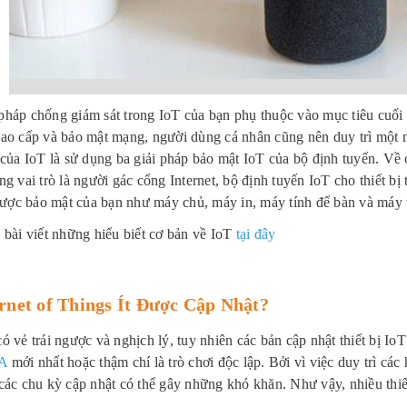
háp chống giám sát trong IoT của bạn phụ thuộc vào mục tiêu cuối 
ao cấp và bảo mật mạng, người dùng cá nhân cũng nên duy trì một m
 của IoT là sử dụng ba giải pháp bảo mật IoT của bộ định tuyến. Về 
ng vai trò là người gác cổng Internet, bộ định tuyến IoT cho thiết b
 được bảo mật của bạn như máy chủ, máy in, máy tính để bàn và máy 
 bài viết những hiểu biết cơ bản về IoT
tại đây
ernet of Things Ít Được Cập Nhật?
ó vẻ trái ngược và nghịch lý, tuy nhiên các bản cập nhật thiết bị I
A
mới nhất hoặc thậm chí là trò chơi độc lập. Bởi vì việc duy trì các 
các chu kỳ cập nhật có thể gây những khó khăn. Như vậy, nhiều thiết