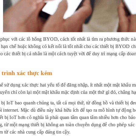
phục với các lỗ hổng BYOD, cách tốt nhất là tìm ra phương thức nào
 hạn chế hoặc không có kết nối là tốt nhất cho các thiết bị BYOD
o các thiết bị cá nhân là một cách tuyệt vời để duy trì mạng cấp d
 trình xác thực kém
hể sử dụng xác thực hai yếu tố để đăng nhập, ít nhất một mật khẩu mạ
tuyến chỉ còn lại một mật khẩu mặc định của một thứ gì đó, chẳng h
t bị IoT bao quanh chúng ta, tất cả mọi thứ, từ đồng hồ và thiết bị đ
ối internet. Mặc dù điều này khá hữu ích để tạo ra mô hình tự động h
iết bị IoT hơn có nghĩa là phải quan tâm quan tâm nhiều hơn cho bảo
g, từ một mạng thiết bị không an toàn chuyên dụng để cho phép xác 
 từ các nhà cung cấp đáng tin cậy.