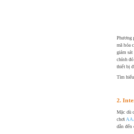
Phương p
mã hóa c
giám sát
chính đó
thiết bị
Tìm hiểu
2. Int
Mặc dù c
chơi
AA
dẫn đến 