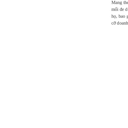
Mang the
mối đe d
họ, bao 
cỡ doanh