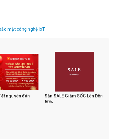
bảo mật công nghệ IoT
 Tết nguyên đán
Săn SALE Giảm SỐC Lên Đến
50%