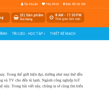
Tài khoản
Yêu thích
Bản đồ tới 3M
(
0
) Sản phẩm
8 AM - 17:30 PM
ng
Thời gian làm việc
Giỏ hàng
HÀNH
TÀI LIỆU - HỌC TẬP
THIẾT KẾ MẠCH
 nay. Trong thế giới hiện đại, dường như mọi thứ đều
 động và TV cho đến tủ lạnh. Ngành công nghiệp IoT
ệ này. Trong bài viết này, chúng ta sẽ cùng tìm hiểu