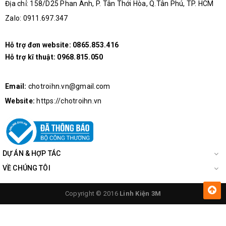
Địa chỉ: 158/D25 Phan Anh, P. Tân Thới Hòa, Q.Tân Phú, TP. HCM
Zalo: 0911.697.347
Hỗ trợ đơn website:
0865.853.416
Hỗ trợ kĩ thuật:
0968.815.050
Email:
chotroihn.vn@gmail.com
Website:
https://chotroihn.vn
DỰ ÁN & HỢP TÁC
VỀ CHÚNG TÔI
Copyright © 2016
Linh Kiện 3M