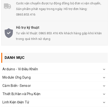
Model:
TIP32C
Cước vận chuyển được tự động đồng bộ đơn vị vận chuyển,
Sản phẩm phát ngay trong ngày. Hỗ trợ đơn hàng:
Dòng điện cực đại: Ic= -3A
0865.853.416
Công suất cực đại: Pc= 40W
Điện áp cực đại:
Hỗ trợ kỹ thuật
Uceo= -100V
Tư vấn kĩ thuật: 0865.853.416 Khi khách hàng gặp khó khăn
trong quá trình sử dụng
Ucbo= -100V
Uebo= -5V
Hệ số khuếch đại( hfe): 10-50
DANH MỤC
Tần số cắt Ft:
Arduino - Vi Điều Khiển
Module Ứng Dụng
Cảm Biến -Sensor
Thiết Bị Hàn và Phụ Kiện
Linh Kiện Điện Tử