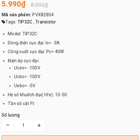
5.990₫
8.000₫
Mã sản phẩm:
PVX82854
Tags:
TIP32C
,
Transistor
Model: TIP32C
Dòng điện cực đại: Ic= -3A
Công suất cực đại: Pc= 40W
Điện áp cực đại:
Uceo= -100V
Ucbo= -100V
Uebo= -5V
Hệ số khuếch đại( hfe): 10-50
Tần số cắt Ft:
Số lượng
–
+