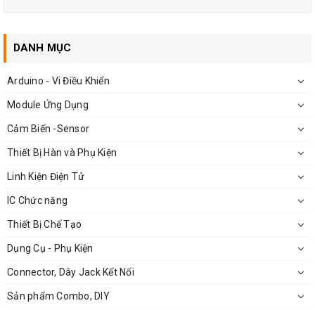
Khối lượng: 800g
Nhà sản xuất: Huatai
DANH MỤC
Arduino - Vi Điều Khiển
Module Ứng Dụng
Ứng dụng của thiếc hàn solder xịn:
Cảm Biến -Sensor
Thiếc hàn
là làm từ thiếc, được nung nóng dưới một nhiệt
Thiết Bị Hàn và Phụ Kiện
độ nhất định để dây thiếc chảy ra và có tác dụng kết nối các
thiết bị
,
linh kiện
..... Có thể nói, thiếc hàn là phần không thể
Linh Kiện Điện Tử
thiếu trong lĩnh vực hàn đặc biệt là hàn mạch điện tử:
IC Chức năng
Thiết Bị Chế Tạo
Dụng Cụ - Phụ Kiện
Connector, Dây Jack Kết Nối
Sản phẩm Combo, DIY