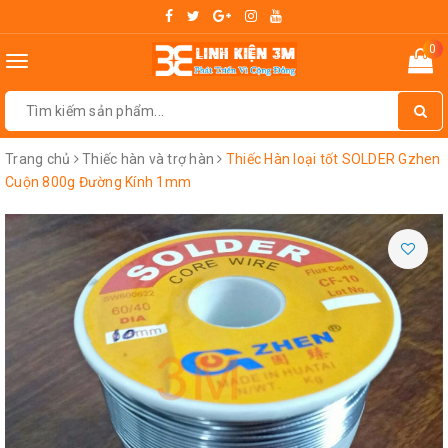
0
Toggle
navigation
Trang chủ
Thiếc hàn và trợ hàn
Thiếc Hàn loại tốt SOLDER Gzhen
Cuộn 800g Đường Kính 1mm