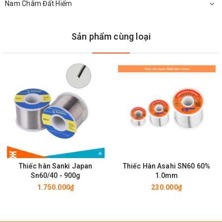
Nam Châm Đất Hiếm
Sản phẩm cùng loại
Tại sao nên mua thiếc hàn cuộn 1kg loại tốt tại
Linh kiện 3M
:
Chất lượng thiếc hàn luôn được đảm bảo là tốt nhất khi
Thiếc hàn Sanki Japan
Thiếc Hàn Asahi SN60 60%
mua tại 3M.
Sn60/40 - 900g
1.0mm
1.750.000₫
230.000₫
Giá thiếc hàn xịn cạnh tranh nhất trên thị trường.
Có ưu đãi, chính sách bảo hành dài lâu cho khách hàng