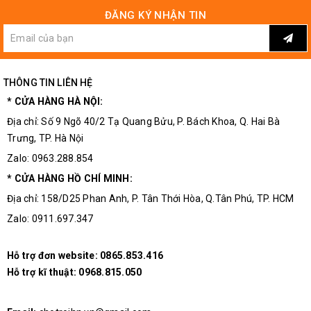
Sản phẩm chính hãng
ĐĂNG KÝ NHẬN TIN
Lưu ý: Nếu có điều kiện, các bạn nên mua thiếc hàn
solder xịn để cho các mối hàn đẹp hơn, đặc biệt không
THÔNG TIN LIÊN HỆ
độc hại.
* CỬA HÀNG HÀ NỘI:
Địa chỉ: Số 9 Ngõ 40/2 Tạ Quang Bửu, P. Bách Khoa, Q. Hai Bà
Trưng, TP. Hà Nội
Zalo: 0963.288.854
* CỬA HÀNG HỒ CHÍ MINH:
Địa chỉ: 158/D25 Phan Anh, P. Tân Thới Hòa, Q.Tân Phú, TP. HCM
Zalo: 0911.697.347
Hỗ trợ đơn website:
0865.853.416
Hỗ trợ kĩ thuật:
0968.815.050
Nhanh tay mua hàng ngay để nhận ưu đãi tại 3M!