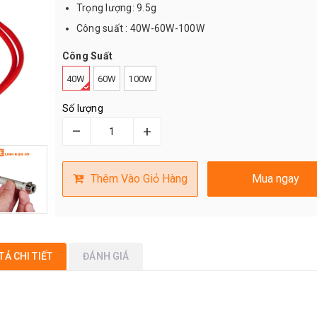
Trọng lượng: 9.5g
Công suất : 40W-60W-100W
Công Suất
40W
60W
100W
Số lượng
–
+
Thêm Vào Giỏ Hàng
Mua ngay
TẢ CHI TIẾT
ĐÁNH GIÁ