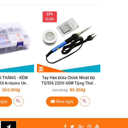
22%
41%
GIẢM
GIẢM
6 THÁNG - KÈM
Tay Hàn Điều Chỉnh Nhiệt Độ
Dung Dịch 
 Kit Arduino Uno
TQ936 220V-60W Tặng Thiếc
V3 PLUS
30g, 5 Mũi Hàn, Giá Đỡ Mỏ Hàn
550.000₫
85.000₫
109.000₫
27.0
ngay
Mua ngay
Mu