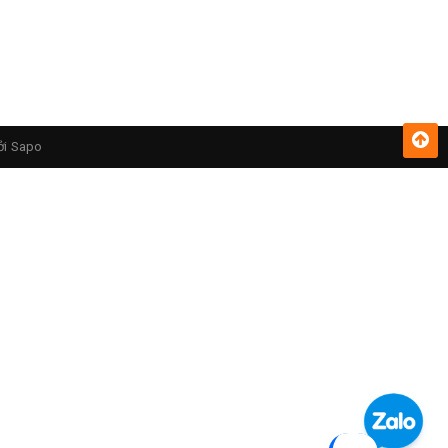
ởi
Sapo