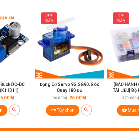
31%
5%
GIẢM
GIẢM
sor Hàn Chất Lượng Cao
 Buck DC-DC
Động Cơ Servo 9G SG90, Góc
[BẢO HÀNH 
(K11D11)
Quay 180 Độ
TÀI LIỆU] Bộ
R3 
16.000₫
25.000₫
36.000₫
579.000₫
n
Tùy chọn
Mua 