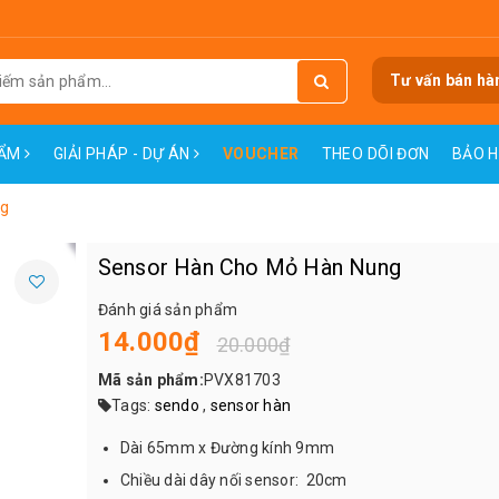
Tư vấn bán hà
HẨM
GIẢI PHÁP - DỰ ÁN
VOUCHER
THEO DÕI ĐƠN
BẢO 
ng
Sensor Hàn Cho Mỏ Hàn Nung
Đánh giá sản phẩm
14.000₫
20.000₫
Mã sản phẩm:
PVX81703
Tags:
sendo
,
sensor hàn
Dài 65mm x Đường kính 9mm
Chiều dài dây nối sensor: 20cm