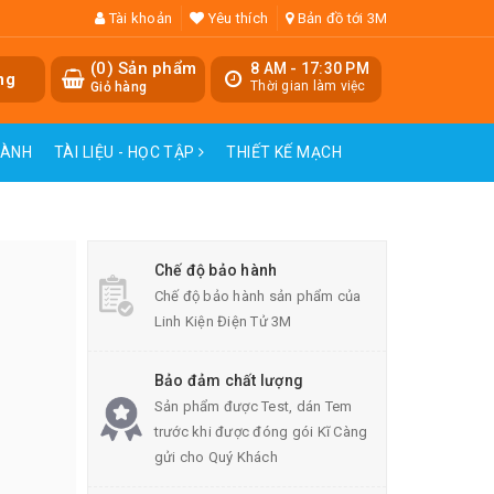
Tài khoản
Yêu thích
Bản đồ tới 3M
(
0
) Sản phẩm
8 AM - 17:30 PM
ng
Thời gian làm việc
Giỏ hàng
HÀNH
TÀI LIỆU - HỌC TẬP
THIẾT KẾ MẠCH
Chế độ bảo hành
Chế độ bảo hành sản phẩm của
Linh Kiện Điện Tử 3M
Bảo đảm chất lượng
Sản phẩm được Test, dán Tem
trước khi được đóng gói Kĩ Càng
gửi cho Quý Khách