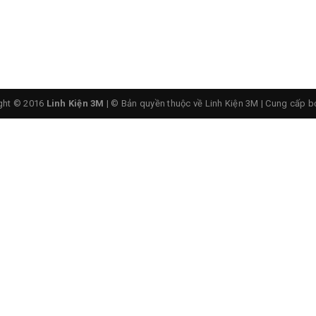
ght © 2016
Linh Kiện 3M
| © Bản quyền thuộc về Linh Kiện 3M
|
Cung cấp b