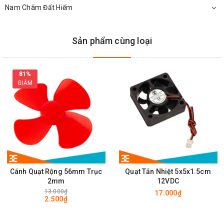
Nam Châm Đất Hiếm
Sản phẩm cùng loại
Kích Thước Quạt Tản Nhiệt Sunon 0.6W
81%
GIẢM
Cánh Quạt Rộng 56mm Trục
Quạt Tản Nhiệt 5x5x1.5cm
2mm
12VDC
13.000₫
17.000₫
2.500₫