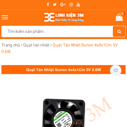
0
Toggle
navigation
Trang chủ
Quạt tản nhiệt
Quạt Tản Nhiệt Sunon 4x4x1Cm 5V
0.6W