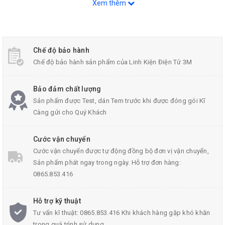
Xem thêm
Chế độ bảo hành
Chế độ bảo hành sản phẩm của Linh Kiện Điện Tử 3M
Quạt Tản Nhiệt Sunon 4x4x1Cm 5V 0.6W
Bảo đảm chất lượng
Sản phẩm được Test, dán Tem trước khi được đóng gói Kĩ
Thông Số Kỹ Thuật Quạt Tản Nhiệt Sunon:
Càng gửi cho Quý Khách
Kích thước: 4x4x1cm
Cước vận chuyển
Điện áp: 5V
Cước vận chuyển được tự động đồng bộ đơn vị vận chuyển,
Công suất: 0.6W
Sản phẩm phát ngay trong ngày. Hỗ trợ đơn hàng:
0865.853.416
Trọng lượng: 15g
Hỗ trợ kỹ thuật
Tư vấn kĩ thuật: 0865.853.416 Khi khách hàng gặp khó khăn
trong quá trình sử dụng