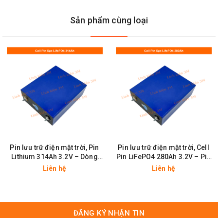
Sản phẩm cùng loại
Pin lưu trữ điện mặt trời, Pin
Pin lưu trữ điện mặt trời, Cell
Lithium 314Ah 3.2V – Dòng
Pin LiFePO4 280Ah 3.2V – Pin
Sạc Cao, An Toàn, Chống Cháy
Lưu Trữ Năng Lượng Mặt Trời,
Liên hệ
Liên hệ
Nổ
Xe Điện
ĐĂNG KÝ NHẬN TIN