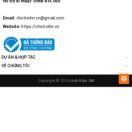
Hỗ trợ kĩ thuật:
0968.815.050
Email:
chotroihn.vn@gmail.com
Website:
https://chotroihn.vn
DỰ ÁN & HỢP TÁC
VỀ CHÚNG TÔI
Copyright © 2016
Linh Kiện 3M