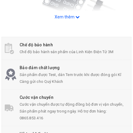
Xem thêm
PCB Chuyển Đổi ESP8266-01
Chế độ bảo hành
Chế độ bảo hành sản phẩm của Linh Kiện Điện Tử 3M
Thông Số Kỹ Thuật:
Bảo đảm chất lượng
Sơ đồ chân
Sản phẩm được Test, dán Tem trước khi được đóng gói Kĩ
Càng gửi cho Quý Khách
URAT Adapter
3.3 V VCC
Cước vận chuyển
3.3 V CH-PD
Cước vận chuyển được tự động đồng bộ đơn vị vận chuyển,
Sản phẩm phát ngay trong ngày. Hỗ trợ đơn hàng:
TX RX
0865.853.416
RX TX
Khoảng cách các chân ngõ ra: 2.54mm