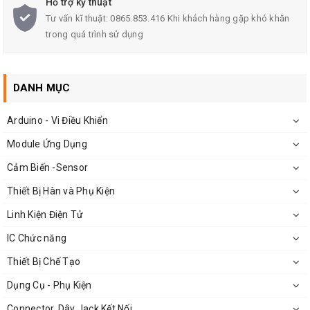
Hỗ trợ kỹ thuật
Kích Thước
PCB Chuyển Đổi
ESP8266-01: 18.9x15,5xmm
Tư vấn kĩ thuật: 0865.853.416 Khi khách hàng gặp khó khăn
trong quá trình sử dụng
Trọng lượng: 2.5g
DANH MỤC
Arduino - Vi Điều Khiển
Module Ứng Dụng
Cảm Biến -Sensor
Thiết Bị Hàn và Phụ Kiện
Linh Kiện Điện Tử
IC Chức năng
Thiết Bị Chế Tạo
Kích Thước PCB Chuyển Đổi ESP8266-01
Dụng Cụ - Phụ Kiện
Connector, Dây Jack Kết Nối