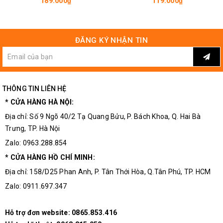
189.000₫
119.000₫
Type-C | Linh kiện 3M
ĐĂNG KÝ NHẬN TIN
THÔNG TIN LIÊN HỆ
* CỬA HÀNG HÀ NỘI:
Địa chỉ: Số 9 Ngõ 40/2 Tạ Quang Bửu, P. Bách Khoa, Q. Hai Bà
Trưng, TP. Hà Nội
Zalo: 0963.288.854
* CỬA HÀNG HỒ CHÍ MINH:
Địa chỉ: 158/D25 Phan Anh, P. Tân Thới Hòa, Q.Tân Phú, TP. HCM
Zalo: 0911.697.347
Hỗ trợ đơn website:
0865.853.416