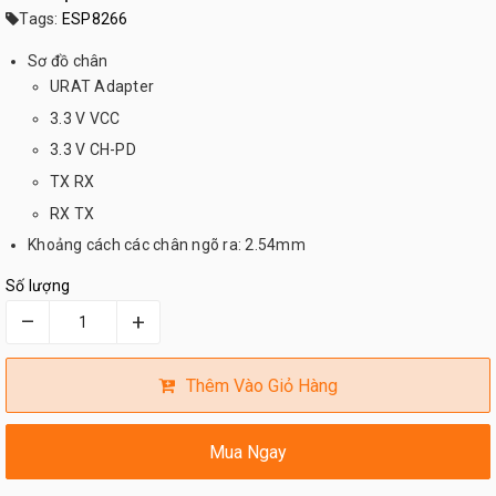
Tags:
ESP8266
Sơ đồ chân
URAT Adapter
3.3 V VCC
3.3 V CH-PD
TX RX
RX TX
Khoảng cách các chân ngõ ra: 2.54mm
Số lượng
–
+
Thêm Vào Giỏ Hàng
Mua Ngay