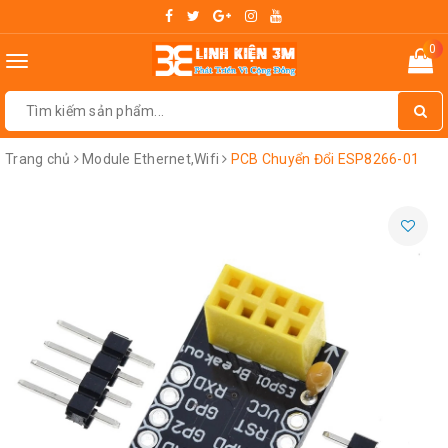
0
Toggle
navigation
Trang chủ
Module Ethernet,Wifi
PCB Chuyển Đổi ESP8266-01