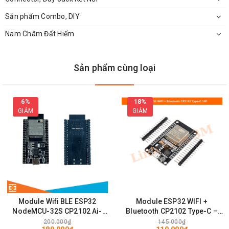
Sản phẩm Combo, DIY
Nam Châm Đất Hiếm
Sản phẩm cùng loại
6%
18%
GIẢM
GIẢM
Mặt Sau PCB Chuyển Đổi ESP8266-01
Module Wifi BLE ESP32
Module ESP32 WIFI +
NodeMCU-32S CP2102 Ai-
Bluetooth CP2102 Type-C –
Thinker | Linh kiện 3M
Module WiFi 30 chân chuẩn
200.000₫
145.000₫