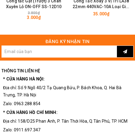
Công tắc Gạt (Trượt) 3 Chân
Công Tắc Xoay 3 Vị Trí LA38
Xuyên Lỗ ON-OFF SS-12D10
22mm 440VAC-10A Loại Giữ,
Núm Vặn ( Không Tai Vặn)
3.800₫
35.000₫
3.000₫
ĐĂNG KÝ NHẬN TIN
THÔNG TIN LIÊN HỆ
* CỬA HÀNG HÀ NỘI:
Địa chỉ: Số 9 Ngõ 40/2 Tạ Quang Bửu, P. Bách Khoa, Q. Hai Bà
Trưng, TP. Hà Nội
Zalo: 0963.288.854
* CỬA HÀNG HỒ CHÍ MINH:
Địa chỉ: 158/D25 Phan Anh, P. Tân Thới Hòa, Q.Tân Phú, TP. HCM
Zalo: 0911.697.347