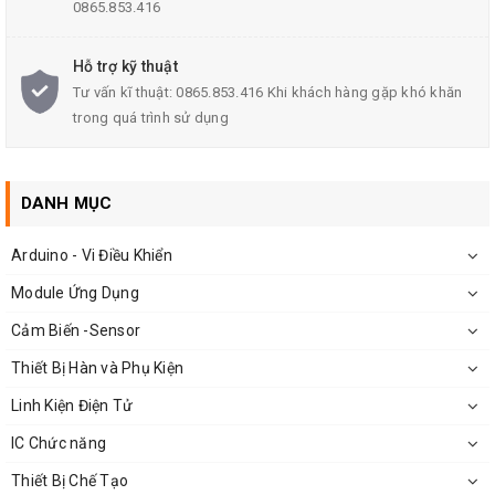
0865.853.416
Điện trở cách điện: 100MΩ. (MinDC 250V)
Độ bền điện môi: AC250V. (50 / 60Hz trong 1 phút)
Hỗ trợ kỹ thuật
Tư vấn kĩ thuật: 0865.853.416 Khi khách hàng gặp khó khăn
Đời sống điện: 100.000 xe máy.
trong quá trình sử dụng
Nhiệt độ môi trường: -25 ° đến + 105 °.
Lực lượng vận hành: 180/230. (± 20gf)
DANH MỤC
Nhiệt độ niêm phong: 250 ° -280 °.
Arduino - Vi Điều Khiển
Module Ứng Dụng
Hướng Dẫn Sử Dụng:
Cảm Biến -Sensor
Chân - : Nối với (-) nguồn
Thiết Bị Hàn và Phụ Kiện
Chân S: Nối với chân I/O digital của vi điều khiển
Linh Kiện Điện Tử
Chân giữa có thể nối vào (+) nguồn để đảm bảo công
IC Chức năng
suất hoặc để không
Thiết Bị Chế Tạo