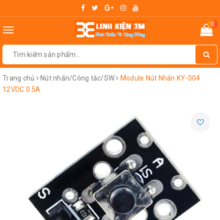
0
Toggle
navigation
Trang chủ
Nút nhấn/Công tắc/SW
Module Nút Nhấn KY-004
12VDC 0.5A