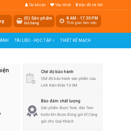
Tài khoản
Yêu thích
Bản đồ tới 3M
(
0
) Sản phẩm
8 AM - 17:30 PM
ng
Thời gian làm việc
Giỏ hàng
HÀNH
TÀI LIỆU - HỌC TẬP
THIẾT KẾ MẠCH
hiện
Chế độ bảo hành
Chế độ bảo hành sản phẩm của
Linh Kiện Điện Tử 3M
Bảo đảm chất lượng
Sản phẩm được Test, dán Tem
o
trước khi được đóng gói Kĩ Càng
gửi cho Quý Khách