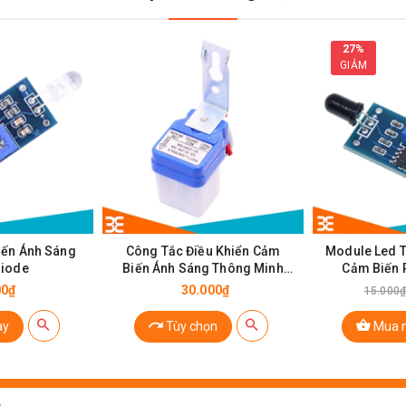
27%
GIẢM
le Dò Đường Hồng Ngoại
ến Ánh Sáng
Công Tắc Điều Khiển Cảm
Module Led 
iode
Biến Ánh Sáng Thông Minh
Cảm Biến 
FA-45
(Flam
00₫
30.000₫
15.000
ay
Tùy chọn
Mua 
- + 50 ℃