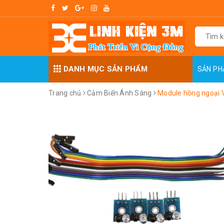
DANH MỤC SẢN PHẨM
SẢN P
Trang chủ
Cảm Biến Ánh Sáng
Module hồng ngoại V