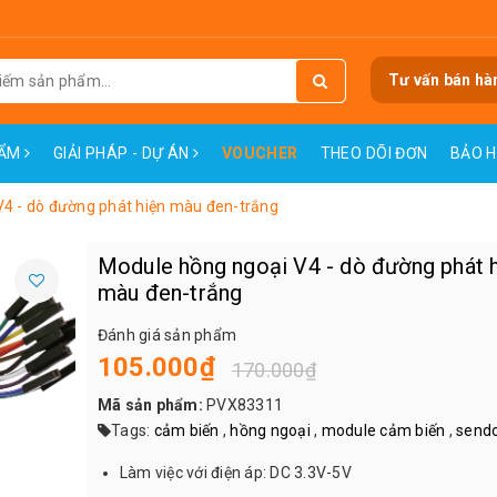
Tư vấn bán hà
HẨM
GIẢI PHÁP - DỰ ÁN
VOUCHER
THEO DÕI ĐƠN
BẢO 
4 - dò đường phát hiện màu đen-trắng
Module hồng ngoại V4 - dò đường phát 
màu đen-trắng
Đánh giá sản phẩm
105.000₫
170.000₫
Mã sản phẩm:
PVX83311
Tags:
cảm biến
,
hồng ngoại
,
module cảm biến
,
send
Làm việc với điện áp: DC 3.3V-5V