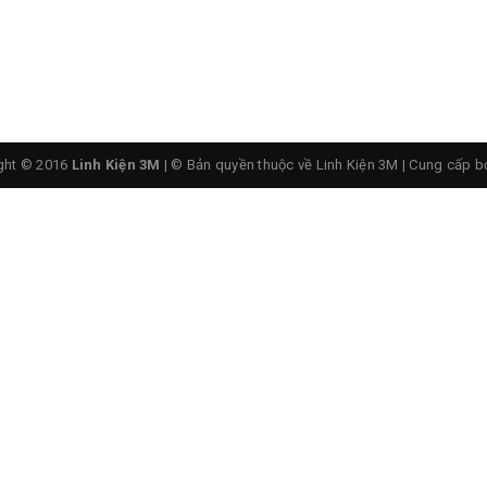
 Module Dò Đường Hồng Ngoại
ght © 2016
Linh Kiện 3M
| © Bản quyền thuộc về Linh Kiện 3M
|
Cung cấp b
n màu đen)...
a nhà máy
ề phía trước. Nếu gặp vật cản (với robot tránh vật cản) hoặc 