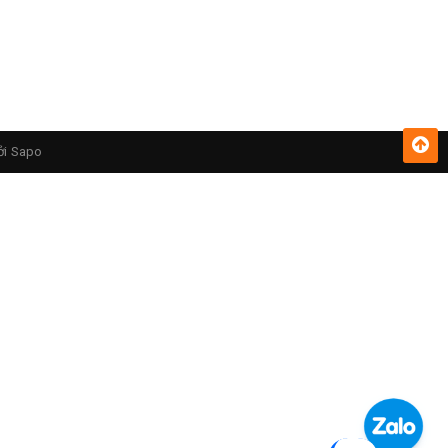
ởi
Sapo
nền