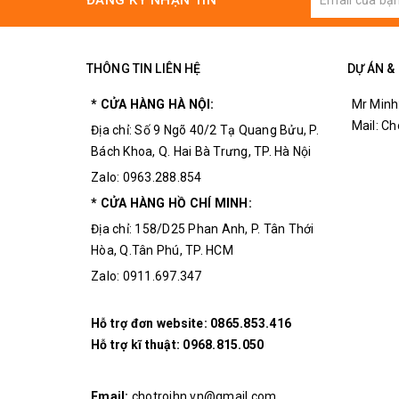
ĐĂNG KÝ NHẬN TIN
Khoảng cách phát hiện: 1mm đến 30cm có thể
Kích thước: 44mm × 30mm × 8.5mm (dài x rộn
ngoại)20mm × 11mm × 15mm (dài x rộng x ca
THÔNG TIN LIÊN HỆ
DỰ ÁN &
* CỬA HÀNG HÀ NỘI:
Mr Minh
Mail: C
Địa chỉ: Số 9 Ngõ 40/2 Tạ Quang Bửu, P.
Bách Khoa, Q. Hai Bà Trưng, TP. Hà Nội
Zalo: 0963.288.854
* CỬA HÀNG HỒ CHÍ MINH:
Địa chỉ: 158/D25 Phan Anh, P. Tân Thới
Hòa, Q.Tân Phú, TP. HCM
Zalo: 0911.697.347
Hỗ trợ đơn website:
0865.853.416
Hỗ trợ kĩ thuật:
0968.815.050
Email:
chotroihn.vn@gmail.com