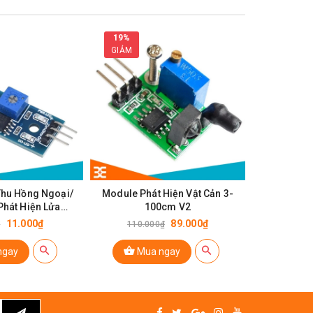
19%
21%
GIẢM
GIẢM
Thu Hồng Ngoại/
Module Phát Hiện Vật Cản 3-
Module Phá
Phát Hiện Lửa
100cm V2
29 38K
e sensor)
11.000₫
89.000₫
₫
110.000₫
100.0
ngay
Mua ngay
Mu