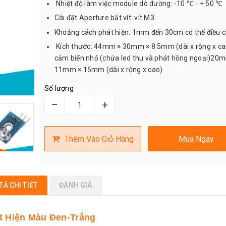
Nhiệt độ làm việc module dò đường: -10 ℃ - + 50 ℃
Cài đặt Aperture bắt vít: vít M3
Khoảng cách phát hiện: 1mm đến 30cm có thể điều c
Kích thước: 44mm × 30mm × 8.5mm (dài x rộng x c
cảm biến nhỏ (chứa led thu và phát hồng ngoại)20
11mm × 15mm (dài x rộng x cao)
Số lượng
–
+
Thêm Vào Giỏ Hàng
Mua Ngay
TẢ CHI TIẾT
ĐÁNH GIÁ
t Hiện Màu Đen-Trắng