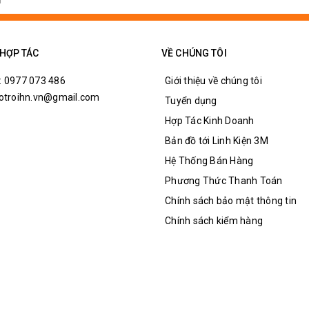
 điều chỉnh.
g x cao) + tấm cảm biến nhỏ (chứa led thu và phát hồng
o)
 HỢP TÁC
VỀ CHÚNG TÔI
: 0977 073 486
Giới thiệu về chúng tôi
hotroihn.vn@gmail.com
Tuyển dụng
Hợp Tác Kinh Doanh
Bản đồ tới Linh Kiện 3M
Hệ Thống Bán Hàng
Phương Thức Thanh Toán
Chính sách bảo mật thông tin
Chính sách kiểm hàng