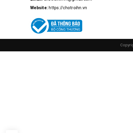
Website:
https://chotroihn.vn
Chi Tiết
Copyri
Ứng dụng module:
Xe hoặc robot dò đường (theo vạch đen)
xe thông minh, robot tránh vật cản(trừ vật cả
Ứng dụng trong các mô hình tự động hóa củ
Led phát hồng ngoại phát ra tia hồng ngoại v