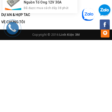
Nguồn Tổ Ong 12V 30A
Đã được mua cách đây 38 phút
DỰ ÁN & HỢP TÁC
Kích thước: 82x71mm
VỀ CHÚNG TÔI
Copyright © 2016
Linh Kiện 3M
Công suất 2 kênh L-R: 18W + 18W
Điện áp: 12Vac - 0 -12Vac
Độ nhạy đầu vào: 1Vp-p
Dải tần: 30Hz-30Khz
Hiệu ứng Bass Treble: +-12dB