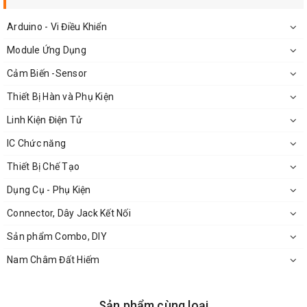
Bộ Sản Phẩm Bao Gồm:
Arduino - Vi Điều Khiển
Module Ứng Dụng
Cảm Biến -Sensor
Thiết Bị Hàn và Phụ Kiện
Linh Kiện Điện Tử
01 Module Âm Ly TDA2030 HiFi Stereo Ampli 2x28W Bass
IC Chức năng
Treble 12dB
Thiết Bị Chế Tạo
Dụng Cụ - Phụ Kiện
Connector, Dây Jack Kết Nối
Sản phẩm Combo, DIY
Nam Châm Đất Hiếm
Sản phẩm cùng loại