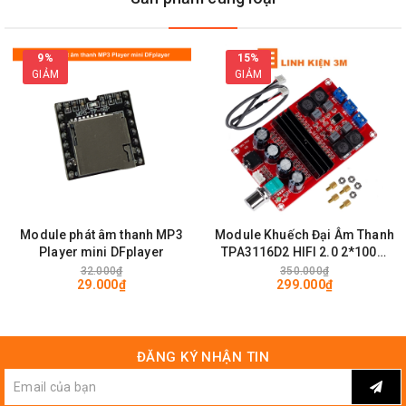
9%
15%
GIẢM
GIẢM
Module phát âm thanh MP3
Module Khuếch Đại Âm Thanh
Player mini DFplayer
TPA3116D2 HIFI 2.0 2*100W
12-24VDC 4-8 ohms
32.000₫
350.000₫
29.000₫
299.000₫
ĐĂNG KÝ NHẬN TIN