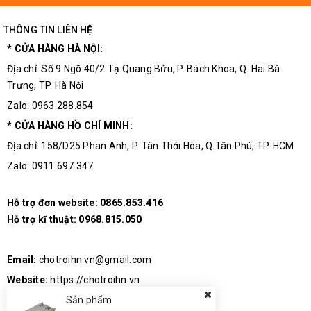
THÔNG TIN LIÊN HỆ
* CỬA HÀNG HÀ NỘI:
Địa chỉ: Số 9 Ngõ 40/2 Tạ Quang Bửu, P. Bách Khoa, Q. Hai Bà
Hình ảnh bộ sản phẩm mạch âm ly
Trưng, TP. Hà Nội
TDA2030
Zalo: 0963.288.854
* CỬA HÀNG HỒ CHÍ MINH:
Địa chỉ: 158/D25 Phan Anh, P. Tân Thới Hòa, Q.Tân Phú, TP. HCM
Zalo: 0911.697.347
Hỗ trợ đơn website:
0865.853.416
Hỗ trợ kĩ thuật:
0968.815.050
Thông Số Kĩ Thuật:
Email:
chotroihn.vn@gmail.com
Website:
https://chotroihn.vn
Sản phẩm