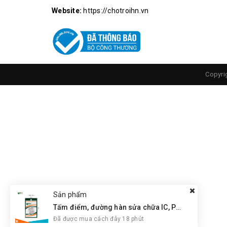
Website:
https://chotroihn.vn
Copyri
Sản phẩm
Tấm điểm, đường hàn sửa chữa IC, PCB, Cảm Ứng BGA, Vân Tay Điện Thoại, Pad - Best 28 x 28mm
Đã được mua cách đây 18 phút