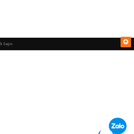
ởi
Sapo