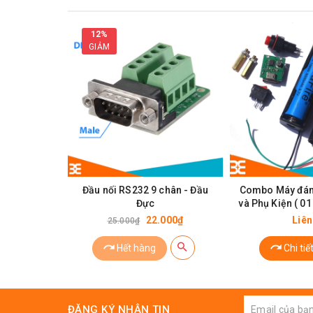
12%
GIẢM
Đầu nối RS232 9 chân - Đầu
Combo Máy đán
Đực
và Phụ Kiện ( 0
1000KV, 01 pin
22.000₫
Liên
25.000₫
đế pin 18650x
nhựa, 01 công t
Hết hàng
Chi tiế
mạch sạc pin 
đồng 2c
ĐĂNG KÝ NHẬN TIN