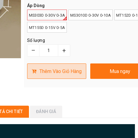
Áp Dòng
MS303D 0-30V 0-3A
MS3010D 0-30V 0-10A
MT152D 0-1
MT155D 0-15V 0-5A
Số lượng
–
+
Thêm Vào Giỏ Hàng
Mua ngay
TẢ CHI TIẾT
ĐÁNH GIÁ