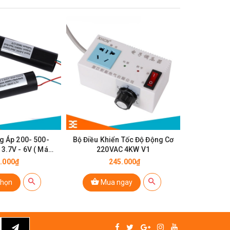
11%
GIẢM
g Áp 200- 500-
Bộ Điều Khiển Tốc Độ Động Cơ
Mạch Tăng 
3.7V - 6V ( Máy
220VAC 4KW V1
TO 220VA
h Lửa )
.000₫
245.000₫
70.0
chọn
Mua ngay
Tù