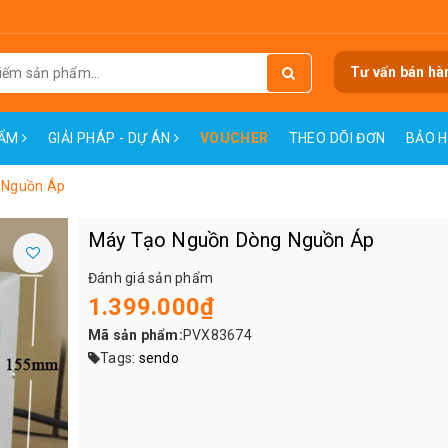
Tư vấn bán hà
HẨM
GIẢI PHÁP - DỰ ÁN
VOUCHER
THEO DÕI ĐƠN
BẢO 
 Nguồn Áp
Máy Tạo Nguồn Dòng Nguồn Áp
Đánh giá sản phẩm
1.399.000₫
Mã sản phẩm:
PVX83674
Tags:
sendo