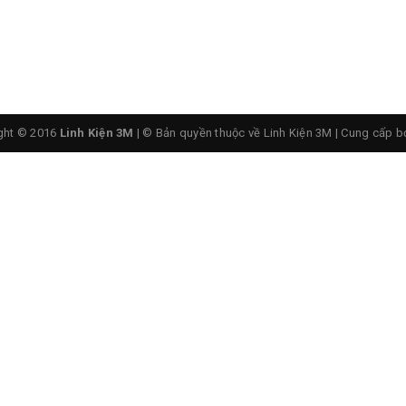
ght © 2016
Linh Kiện 3M
| © Bản quyền thuộc về Linh Kiện 3M
|
Cung cấp b