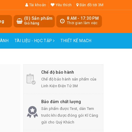
Tài khoản
Yêu thích
Bản đồ tới 3M
(
0
) Sản phẩm
8 AM - 17:30 PM
ng
Thời gian làm việc
Giỏ hàng
HÀNH
TÀI LIỆU - HỌC TẬP
THIẾT KẾ MẠCH
Chế độ bảo hành
Chế độ bảo hành sản phẩm của
Linh Kiện Điện Tử 3M
Bảo đảm chất lượng
Sản phẩm được Test, dán Tem
trước khi được đóng gói Kĩ Càng
gửi cho Quý Khách