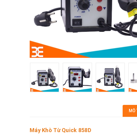
MÔ 
Máy Khò Từ Quick 858D