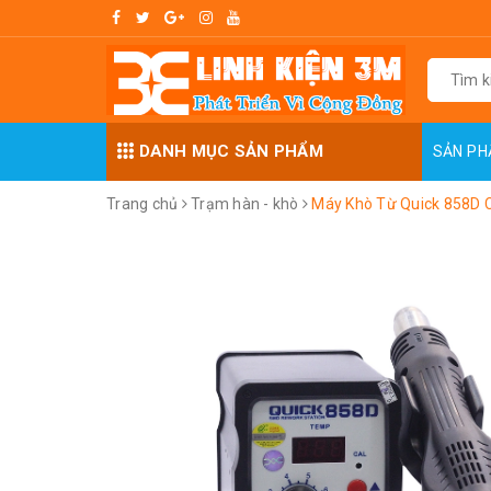
DANH MỤC SẢN PHẨM
SẢN P
Trang chủ
Trạm hàn - khò
Máy Khò Từ Quick 858D 