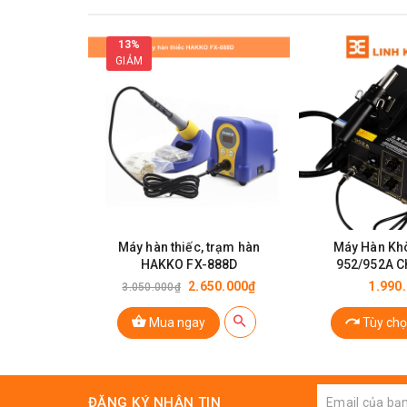
13%
GIẢM
M
Máy hàn thiếc, trạm hàn
Máy Hàn K
HAKKO FX-888D
952/952A C
2.650.000₫
1.990
3.050.000₫
Thông Số Kỹ Thuật:
Mua ngay
Tùy chọ
Thương Hiệu: Quick
Model: 858D
Điện áp vào: 220 V
ĐĂNG KÝ NHẬN TIN