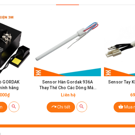
áy Khò Từ Quick 858D
hò GORDAK
Sensor Hàn Gordak 936A
Sensor Tay 
hính hãng
Thay Thế Cho Các Dòng Máy
8586 / 952 / 968 / 938A
.000₫
Liên hệ
69
n
Chi tiết
Mua 