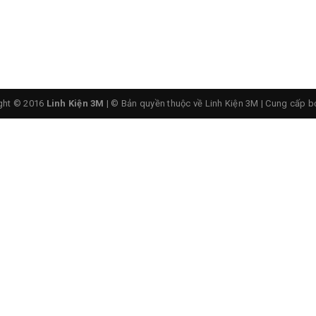
ght © 2016
Linh Kiện 3M
| © Bản quyền thuộc về Linh Kiện 3M
|
Cung cấp b
 Quick 858D điều chỉnh nhiệt độ
D:
nd – by khi đặt lên giá đỡ
hưng trục quạt vuông góc với trục tay hàn.