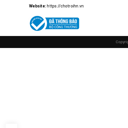
Website:
https://chotroihn.vn
Copyri
Máy Khò Từ
Đặc Điểm Nổi Bật Của Máy Khò Quick 858
Lượng gió lớn, bơm hơi dạng bàn chải.
Nhiệt độ tăng nhanh, đều và ổn định.
Máy khò 858D
tự động chuyển sang chế độ Sta
Máy có khả năng tạo luồng gió tròn,trực tiếp n