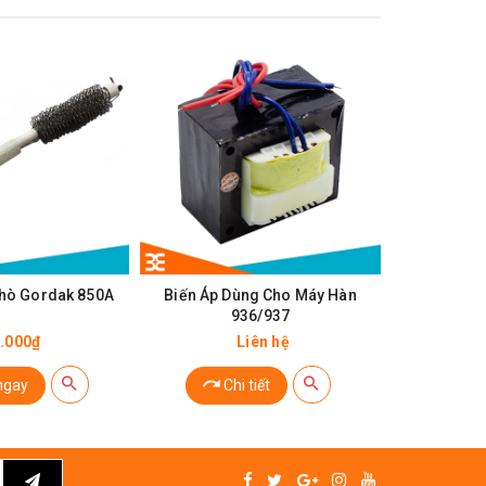
Khò Gordak 850A
Biến Áp Dùng Cho Máy Hàn
Máy Hàn
936/937
2
.000₫
Liên hệ
ngay
Chi tiết
Ch