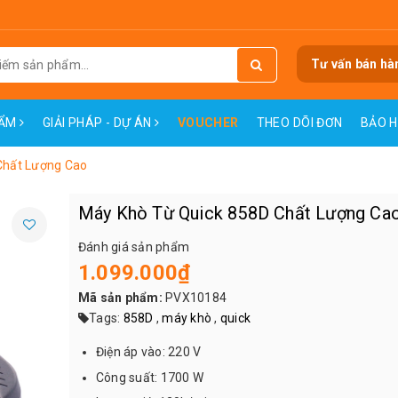
Tư vấn bán hà
HẨM
GIẢI PHÁP - DỰ ÁN
VOUCHER
THEO DÕI ĐƠN
BẢO 
Chất Lượng Cao
Máy Khò Từ Quick 858D Chất Lượng Ca
Đánh giá sản phẩm
1.099.000₫
Mã sản phẩm:
PVX10184
Tags:
858D
,
máy khò
,
quick
Điện áp vào: 220 V
Công suất: 1700 W