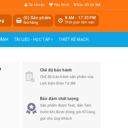
Tài khoản
Yêu thích
Bản đồ tới 3M
(
0
) Sản phẩm
8 AM - 17:30 PM
ng
Thời gian làm việc
Giỏ hàng
HÀNH
TÀI LIỆU - HỌC TẬP
THIẾT KẾ MẠCH
o
Chế độ bảo hành
Chế độ bảo hành sản phẩm của
Linh Kiện Điện Tử 3M
Bảo đảm chất lượng
Sản phẩm được Test, dán Tem
trước khi được đóng gói Kĩ Càng
gửi cho Quý Khách