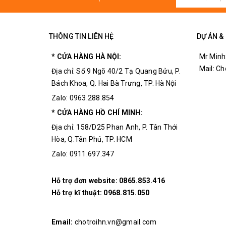
Công suất: 1700 W
Lượng gió: 120L/min
THÔNG TIN LIÊN HỆ
DỰ ÁN &
Nhiệt độ: 100 – 480 độ C
* CỬA HÀNG HÀ NỘI:
Mr Minh
Trọng lượng: 1,55 kg
Mail: C
Địa chỉ: Số 9 Ngõ 40/2 Tạ Quang Bửu, P.
Bách Khoa, Q. Hai Bà Trưng, TP. Hà Nội
Zalo: 0963.288.854
* CỬA HÀNG HỒ CHÍ MINH:
Địa chỉ: 158/D25 Phan Anh, P. Tân Thới
Hòa, Q.Tân Phú, TP. HCM
Zalo: 0911.697.347
Hỗ trợ đơn website:
0865.853.416
Hỗ trợ kĩ thuật:
0968.815.050
Email:
chotroihn.vn@gmail.com