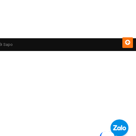
ởi
Sapo