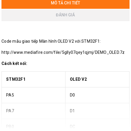
MÔ TẢ CHI TIẾT
ĐÁNH GIÁ
Code mẫu giao tiếp
Màn hình OLED
V2 với STM32F1:
http://www.mediafire.com/file/5glly07qey1qjmj/DEMO_OLED.7z
Cách kết nối:
STM32F1
OLED V2
PA5
D0
PA7
D1
PB0
DC