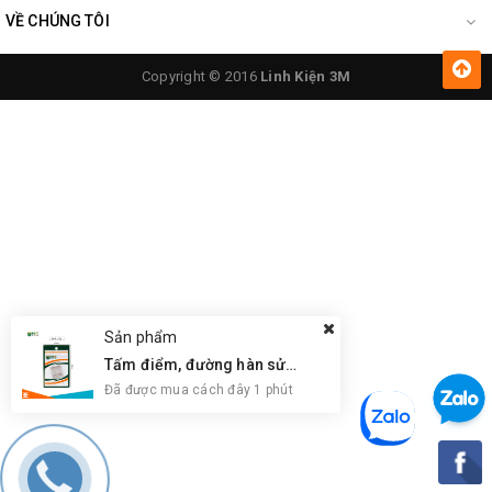
VỀ CHÚNG TÔI
Copyright © 2016
Linh Kiện 3M
Sản phẩm
Tấm điểm, đường hàn sửa chữa IC, PCB, Cảm Ứng BGA, Vân Tay Điện Thoại, Pad - Best 28 x 28mm
Đã được mua cách đây 1 phút