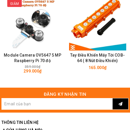
GIẢM
Module Camera OV5647 5 MP
Tay Điều Khiển Máy Tời COB-
Raspberry Pi 70 độ
64 ( 8 Nút Điều Khiển)
359.000₫
165.000₫
299.000₫
ĐĂNG KÝ NHẬN TIN
THÔNG TIN LIÊN HỆ