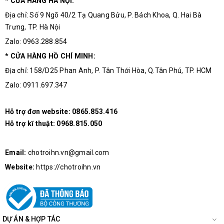
* CỬA HÀNG HÀ NỘI:
Địa chỉ: Số 9 Ngõ 40/2 Tạ Quang Bửu, P. Bách Khoa, Q. Hai Bà
Trưng, TP. Hà Nội
Zalo: 0963.288.854
* CỬA HÀNG HỒ CHÍ MINH:
Địa chỉ: 158/D25 Phan Anh, P. Tân Thới Hòa, Q.Tân Phú, TP. HCM
Zalo: 0911.697.347
Hỗ trợ đơn website:
0865.853.416
Hỗ trợ kĩ thuật:
0968.815.050
Email:
chotroihn.vn@gmail.com
Website:
https://chotroihn.vn
DỰ ÁN & HỢP TÁC