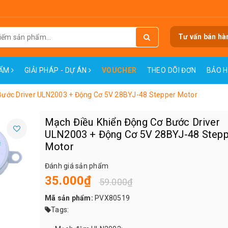
Tư vấn bán hà
HẨM
GIẢI PHÁP - DỰ ÁN
VOUCHER
THEO DÕI ĐƠN
BẢO 
Bước Driver ULN2003 + Động Cơ 5V 28BYJ-48 Stepper Motor
Mạch Điều Khiển Động Cơ Bước Driver
ULN2003 + Động Cơ 5V 28BYJ-48 Stepp
Motor
Đánh giá sản phẩm
35.000₫
59.000₫
Mã sản phẩm:
PVX80519
Tags: