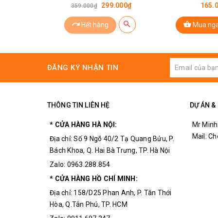
Mạch đệm ULN2003:
299.000₫
165.
359.000₫
Điện áp cung cấp: 5 ~ 12VDC.
Hết hàng
Mua ng
Tín hiệu ngõ vào: 4 chân in1, in2, i
Tín hiệu ngõ ra: Jack cắm động 
4 led hiển thị trạng thái hoạt độn
ĐĂNG KÝ NHẬN TIN
Nhiệt độ hoạt động: -25℃ ~ +90
Động cơ bước 28BYJ-48:
THÔNG TIN LIÊN HỆ
DỰ ÁN &
Điện áp cung cấp: 5VDC.
Số phase: 4.
* CỬA HÀNG HÀ NỘI:
Mr Minh
Mail: C
Bước: 5.6250/64.
Địa chỉ: Số 9 Ngõ 40/2 Tạ Quang Bửu, P.
Bách Khoa, Q. Hai Bà Trưng, TP. Hà Nội
Tần số: 100 Hz
Zalo: 0963.288.854
Điện trở trong: 50Ω±7%(25℃)
* CỬA HÀNG HỒ CHÍ MINH:
Địa chỉ: 158/D25 Phan Anh, P. Tân Thới
Hòa, Q.Tân Phú, TP. HCM