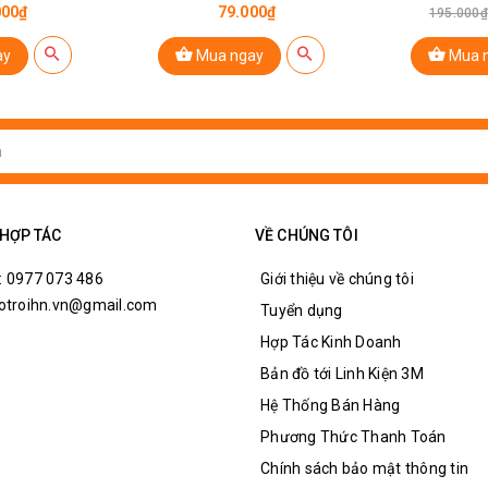
000₫
79.000₫
195.000₫
ay
Mua ngay
Mua 
n3, in4.
cơ bước 28BYJ-48.
g của động cơ.
℃
 HỢP TÁC
VỀ CHÚNG TÔI
: 0977 073 486
Giới thiệu về chúng tôi
hotroihn.vn@gmail.com
Tuyển dụng
Hợp Tác Kinh Doanh
Bản đồ tới Linh Kiện 3M
Hệ Thống Bán Hàng
Phương Thức Thanh Toán
Chính sách bảo mật thông tin