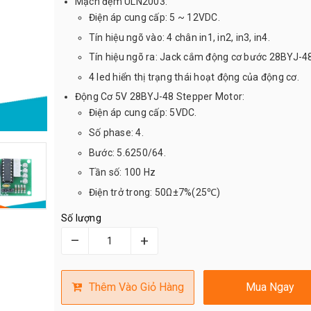
Mạch đệm ULN2003:
Điện áp cung cấp: 5 ~ 12VDC.
Tín hiệu ngõ vào: 4 chân in1, in2, in3, in4.
Tín hiệu ngõ ra: Jack cắm động cơ bước 28BYJ-48
4 led hiển thị trạng thái hoạt động của động cơ.
Động Cơ 5V 28BYJ-48 Stepper Motor:
Điện áp cung cấp: 5VDC.
Số phase: 4.
Bước: 5.6250/64.
Tần số: 100 Hz
Điện trở trong: 50Ω±7%(25℃)
Số lượng
–
+
Thêm Vào Giỏ Hàng
Mua Ngay