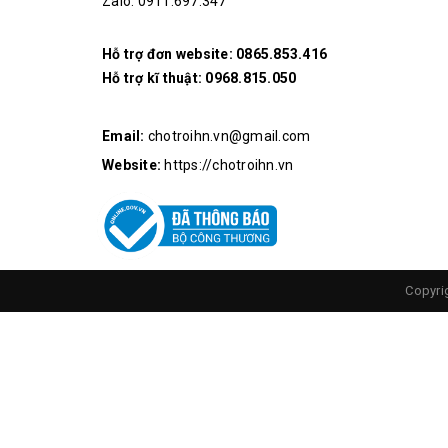
Zalo: 0911.697.347
Hỗ trợ đơn website:
0865.853.416
Hỗ trợ kĩ thuật:
0968.815.050
Email:
chotroihn.vn@gmail.com
Website:
https://chotroihn.vn
Copyri
Bảng Kích Thước Chi Tiết
Mạch Điều Khiển
Đặc Điểm Nổi Bật:
Module Điều khiển động cơ
ULN2003 và Động