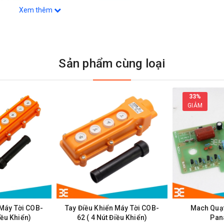
Xem thêm
Sản phẩm cùng loại
33%
GIẢM
ớc ULN2003 + Động Cơ 5V 28BYJ-48 Stepper Motor
 Máy Tời COB-
Tay Điều Khiển Máy Tời COB-
Mach Quạ
iều Khiển)
62 ( 4 Nút Điều Khiển)
Pan