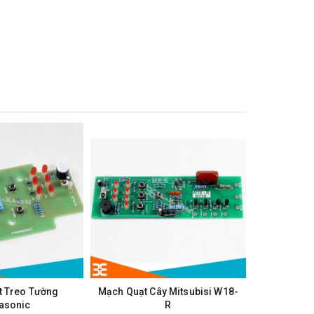
t Treo Tường
Mạch Quạt Cây Mitsubisi W18-
Tay Điều 
asonic
R
Nút