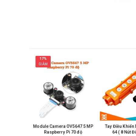
17%
GIẢM
Mạch Điều Khiển Động Cơ Bư
Thông Số Kĩ Thuật
:
Module Camera OV5647 5 MP
Tay Điều Khiển
Raspberry Pi 70 độ
64 ( 8 Nút Đ