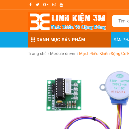
DANH MỤC SẢN PHẨM
SẢN P
Trang chủ
Module driver
Mạch Điều Khiển Động Cơ 