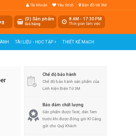
Tài khoản
Yêu thích
Bản đồ tới 3M
(
0
) Sản phẩm
8 AM - 17:30 PM
ng
Thời gian làm việc
Giỏ hàng
HÀNH
TÀI LIỆU - HỌC TẬP
THIẾT KẾ MẠCH
Chế độ bảo hành
er
Chế độ bảo hành sản phẩm của
Linh Kiện Điện Tử 3M
Bảo đảm chất lượng
Sản phẩm được Test, dán Tem
trước khi được đóng gói Kĩ Càng
gửi cho Quý Khách