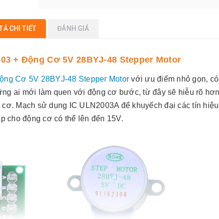
TẢ CHI TIẾT
ĐÁNH GIÁ
3 + Động Cơ 5V 28BYJ-48 Stepper Motor
ộng Cơ 5V 28BYJ-48 Stepper Motor
với ưu điểm nhỏ gọn, có
ng ai mới làm quen với động cơ bước, từ đây sẽ hiễu rõ hơn
 cơ. Mạch sử dụng IC ULN2003A để khuyếch đại các tín hiệu
ấp cho động cơ có thể lên đến 15V.