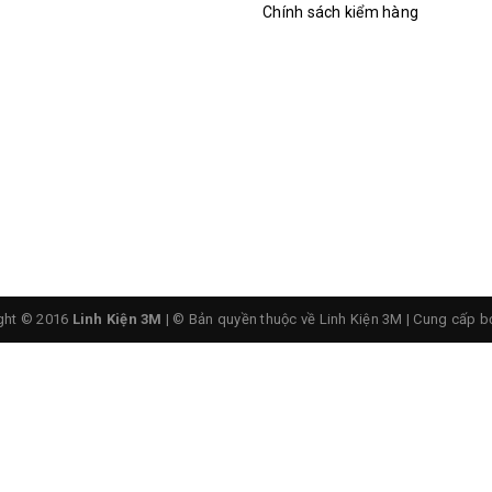
Chính sách kiểm hàng
ght © 2016
Linh Kiện 3M
| © Bản quyền thuộc về Linh Kiện 3M
|
Cung cấp b
 Động Cơ Bước ULN2003 + Động Cơ 5V 28BYJ-48 Stepper M
 cơ bước có kích thước nhỏ và dễ sử dụng.