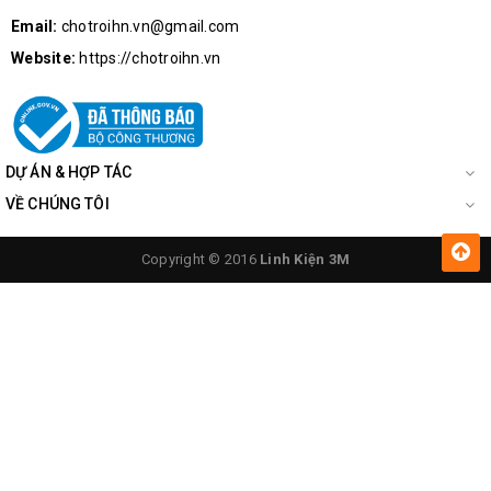
mệt mỏi như các loại kính thông thường khác .
Email:
chotroihn.vn@gmail.com
Sản phẩm được thiết kế gọn nhẹ, tay cầm và viền nhựa dễ
Website:
https://chotroihn.vn
dàng sử dụng mà không lo bị va đập, nứt vỡ, kiểu dáng hiện
đại chuyên nghiệp.
DỰ ÁN & HỢP TÁC
VỀ CHÚNG TÔI
Copyright © 2016
Linh Kiện 3M
Kính Lúp Cầm Tay X4 nhiều kích cỡ