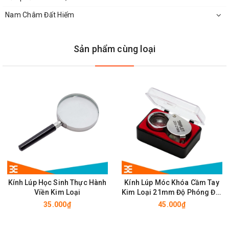
Độ phóng đai: 4X
Nam Châm Đất Hiếm
Chiều dài tay cầm: 75mm
Sản phẩm cùng loại
Kính Lúp Học Sinh Thực Hành
Kính Lúp Móc Khóa Cầm Tay
Viền Kim Loại
Kim Loại 21mm Độ Phóng Đại
Cao
Kính Lúp Cầm Tay X4 thiết kế sang trọng
35.000₫
45.000₫