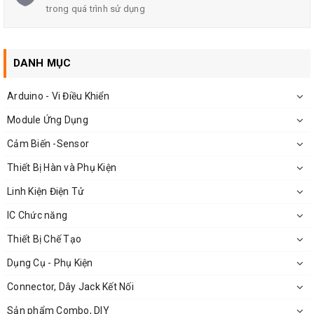
trong quá trình sử dụng
DANH MỤC
Arduino - Vi Điều Khiển
Kính Lúp Cầm Tay X4 Tiện Lợi Giá Rẻ
Module Ứng Dụng
Cảm Biến -Sensor
Thông Số Kỹ Thuật
Kính Lúp Cầm Tay
Thiết Bị Hàn và Phụ Kiện
Linh Kiện Điện Tử
Kích thước đường kính (cả khung): có 4 kích thước:
IC Chức năng
60mm
Thiết Bị Chế Tạo
70mm
Dụng Cụ - Phụ Kiện
80mm
Connector, Dây Jack Kết Nối
90mm
Sản phẩm Combo, DIY