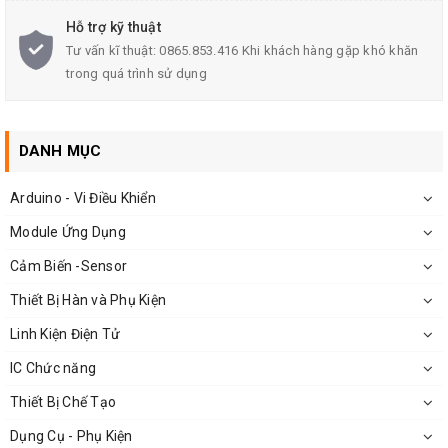
Hỗ trợ kỹ thuật
Kích Thước: 6inch
Tư vấn kĩ thuật: 0865.853.416 Khi khách hàng gặp khó khăn
Loại kìm: Kìm kẹp, kìm cắt, kìm mỏ nhọn
trong quá trình sử dụng
Màu sắc
kìm Asaki
: cam đen
Trọng lượng: 180g
DANH MỤC
Thương hiệu: Asaki
Arduino - Vi Điều Khiển
Module Ứng Dụng
Cảm Biến -Sensor
Ứng dụng:
Thiết Bị Hàn và Phụ Kiện
Kìm Điện Asaki được sử dụng cắt dây đồng, sắt, dây
Linh Kiện Điện Tử
điện, các loại dây chuyên dụng khác,...
IC Chức năng
Thiết Bị Chế Tạo
Dụng Cụ - Phụ Kiện