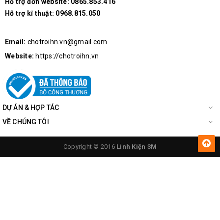
Hỗ trợ đơn website:
0865.853.416
Hỗ trợ kĩ thuật:
0968.815.050
Email:
chotroihn.vn@gmail.com
Website:
https://chotroihn.vn
DỰ ÁN & HỢP TÁC
VỀ CHÚNG TÔI
Copyright © 2016
Linh Kiện 3M