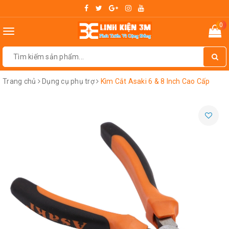
0
Toggle
navigation
Trang chủ
Dụng cụ phụ trợ
Kìm Cắt Asaki 6 & 8 Inch Cao Cấp