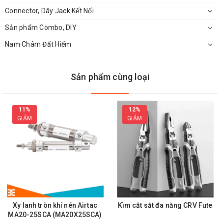
Connector, Dây Jack Kết Nối
Sản phẩm Combo, DIY
Nam Châm Đất Hiếm
Sản phẩm cùng loại
11%
12%
GIẢM
GIẢM
Tay Cầm Kìm Điện Asaki 6 Inch Cao Cấp
Xy lanh tròn khí nén Airtac
Kìm cắt sắt đa năng CRV Fute
MA20-25SCA (MA20X25SCA)