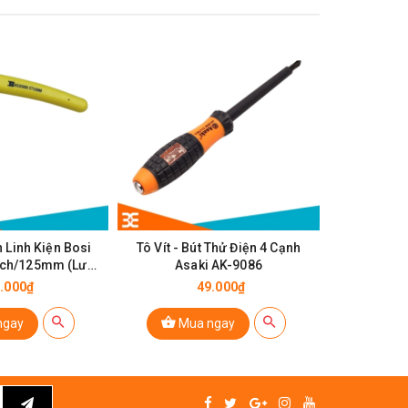
 Linh Kiện Bosi
Tô Vít - Bút Thử Điện 4 Cạnh
Kìm Cắt Ch
nch/125mm (Lưỡi
Asaki AK-9086
Cao C
ỏng)
.000₫
49.000₫
ngay
Mua ngay
Mu