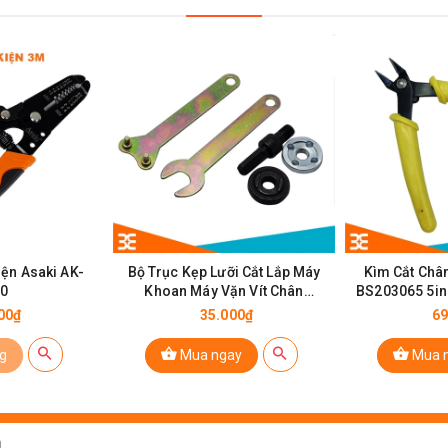
Kìm Cắt Linbon L105
5
iện Asaki AK-
Bộ Trục Kẹp Lưỡi Cắt Lắp Máy
Kìm Cắt Chân
00
Khoan Máy Vặn Vít Chân
BS203065 5i
10mm
M
00₫
35.000₫
69
g
Mua ngay
Mua 