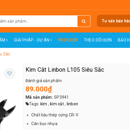
Tư vấn bán hà
HẨM
GIẢI PHÁP - DỰ ÁN
VOUCHER
THEO DÕI ĐƠN
BẢO 
êu Sắc
Kìm Cắt Linbon L105 Siêu Sắc
Đánh giá sản phẩm
89.000₫
Mã sản phẩm:
SP3941
Tags:
kìm
,
kìm cắt
,
linbon
Chất liệu thép cứng CR-V
Cán bọc nhựa