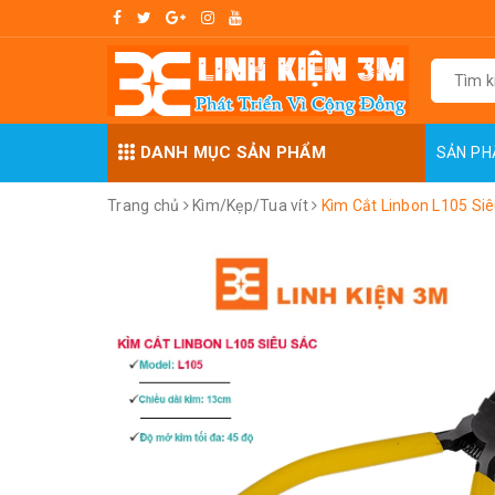
DANH MỤC SẢN PHẨM
SẢN P
Trang chủ
Kìm/Kẹp/Tua vít
Kìm Cắt Linbon L105 Si