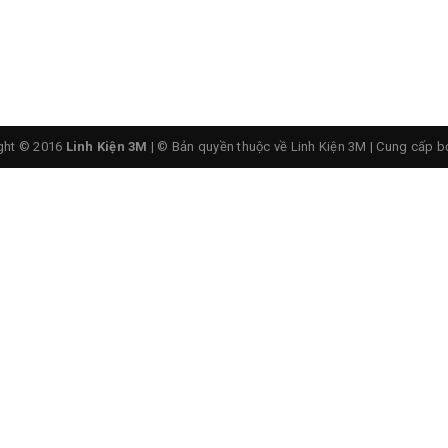
c làm từ thép cứng CR-V chắc chắn
ght © 2016
Linh Kiện 3M
| © Bản quyền thuộc về Linh Kiện 3M
|
Cung cấp b