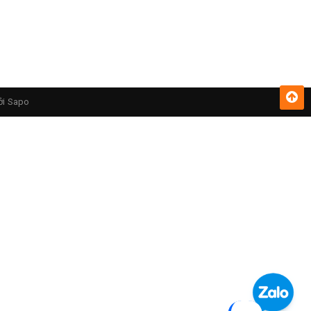
ởi
Sapo