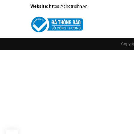
Lưỡi kìm đượ
Website:
https://chotroihn.vn
Copyri