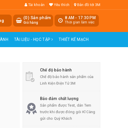
Tài khoản
Yêu thích
Bản đồ tới 3M
(
0
) Sản phẩm
8 AM - 17:30 PM
ng
Thời gian làm việc
Giỏ hàng
HÀNH
TÀI LIỆU - HỌC TẬP
THIẾT KẾ MẠCH
Chế độ bảo hành
Chế độ bảo hành sản phẩm của
Linh Kiện Điện Tử 3M
Bảo đảm chất lượng
Sản phẩm được Test, dán Tem
trước khi được đóng gói Kĩ Càng
gửi cho Quý Khách