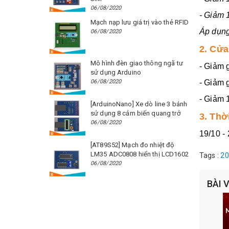
06/08/2020
- Giảm 
Mạch nạp lưu giá trị vào thẻ RFID
Áp dụng
06/08/2020
2. Cửa
Mô hình đèn giao thông ngã tư
- Giảm 
sử dụng Arduino
06/08/2020
- Giảm 
- Giảm 
[ArduinoNano] Xe dò line 3 bánh
sử dụng 8 cảm biến quang trở
3. Thờ
06/08/2020
19/10 -
[AT89S52] Mạch đo nhiệt độ
LM35 ADC0808 hiển thị LCD1602
Tags :
20
06/08/2020
BÀI 