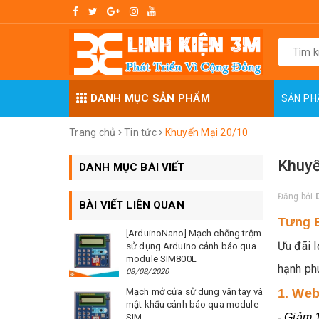
DANH MỤC SẢN PHẨM
SẢN P
Trang chủ
Tin tức
Khuyến Mại 20/10
Khuyế
DANH MỤC BÀI VIẾT
Đăng bởi
BÀI VIẾT LIÊN QUAN
Tưng B
[ArduinoNano] Mạch chống trộm
Ưu đãi 
sử dụng Arduino cảnh báo qua
module SIM800L
hạnh ph
08/08/2020
Mạch mở cửa sử dụng vân tay và
1. Web
mật khẩu cảnh báo qua module
- Giảm 
SIM