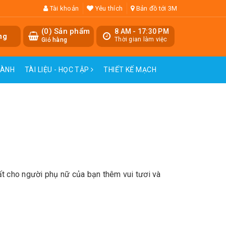
Tài khoản
Yêu thích
Bản đồ tới 3M
(
0
) Sản phẩm
8 AM - 17:30 PM
ng
Thời gian làm việc
Giỏ hàng
HÀNH
TÀI LIỆU - HỌC TẬP
THIẾT KẾ MẠCH
ất cho người phụ nữ của bạn thêm vui tươi và