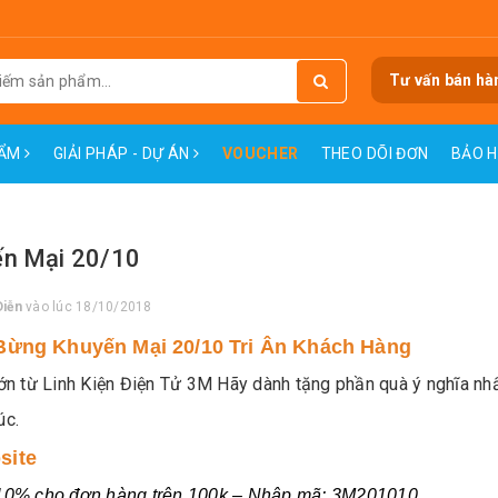
Tư vấn bán hà
HẨM
GIẢI PHÁP - DỰ ÁN
VOUCHER
THEO DÕI ĐƠN
BẢO 
n Mại 20/10
Diễn
vào lúc 18/10/2018
ừng Khuyến Mại 20/10 Tri Ân Khách Hàng
lớn từ Linh Kiện Điện Tử 3M Hãy dành tặng phần quà ý nghĩa nh
úc.
site
10% cho đơn hàng trên 100k – Nhập mã: 3M201010