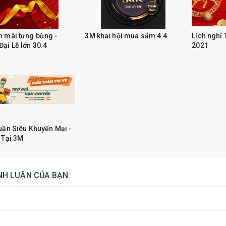
 mãi tưng bừng -
3M khai hội mua sắm 4.4
Lịch nghỉ
ại Lễ lớn 30.4
2021
uần Siêu Khuyến Mại -
 Tại 3M
ÌNH LUẬN CỦA BẠN: