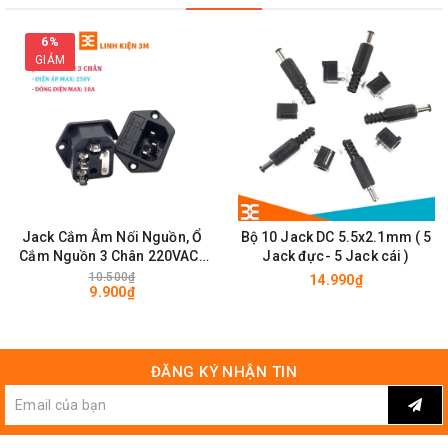
6%
GIẢM
Jack Cắm Âm Nối Nguồn, Ổ
Bộ 10 Jack DC 5.5x2.1mm ( 5
Cắm Nguồn 3 Chân 220VAC-
Jack đực- 5 Jack cái )
10A | Linh kiện 3M
10.500₫
14.990₫
9.900₫
ĐĂNG KÝ NHẬN TIN