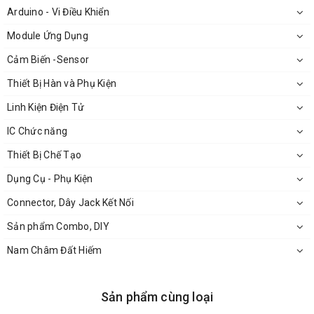
Arduino - Vi Điều Khiển
Module Ứng Dụng
Cảm Biến -Sensor
Thông số của bộ combo jack DC 3.5x1.5 đực
Thiết Bị Hàn và Phụ Kiện
- cái:
Linh Kiện Điện Tử
Kích thước Jack cắm: 3.5x1.5mm
IC Chức năng
Gồm: 10 Jack đực + 10 Jack cái
Thiết Bị Chế Tạo
Dụng Cụ - Phụ Kiện
Màu sắc: đen
Connector, Dây Jack Kết Nối
Chất liệu: nhựa cứng
Sản phẩm Combo, DIY
Nam Châm Đất Hiếm
Sản phẩm cùng loại