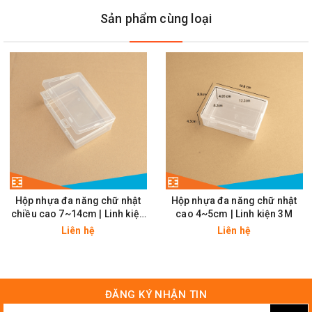
Sản phẩm cùng loại
Chi Tiết Hộp Nhựa 73x43x24mm
Hộp nhựa đa năng chữ nhật
Hộp nhựa đa năng chữ nhật
chiều cao 7~14cm | Linh kiện
cao 4~5cm | Linh kiện 3M
3M
Liên hệ
Liên hệ
Kích Thước Thực Tế Hộp Nhựa 73x43x24mm
ĐĂNG KÝ NHẬN TIN