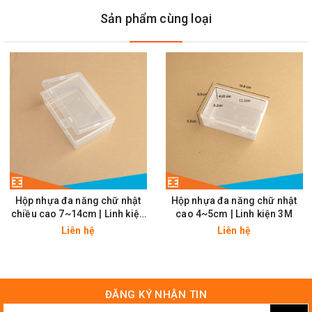
Sản phẩm cùng loại
Chi tiết Hộp Nhựa106x66x32mm
Hộp nhựa đa năng chữ nhật
Hộp nhựa đa năng chữ nhật
chiều cao 7~14cm | Linh kiện
cao 4~5cm | Linh kiện 3M
3M
Liên hệ
Liên hệ
ĐĂNG KÝ NHẬN TIN