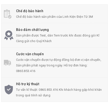
Chế độ bảo hành
Kích Thước Hộp Nhựa106x66x32mm
Chế độ bảo hành sản phẩm của Linh Kiện Điện Tử 3M
Bảo đảm chất lượng
Thông Số Kĩ Thuật:
Sản phẩm được Test, dán Tem trước khi được đóng gói Kĩ
Trọng lượng: 60g
Càng gửi cho Quý Khách
Kích thước
hộp nhựa
:106x66x32 mm
Cước vận chuyển
Cước vận chuyển được tự động đồng bộ đơn vị vận chuyển,
Chất liệu: Nhựa cao cấp, chịu va đập tốt
Sản phẩm phát ngay trong ngày. Hỗ trợ đơn hàng:
0865.853.416
Hỗ trợ kỹ thuật
Tư vấn kĩ thuật: 0865.853.416 Khi khách hàng gặp khó khăn
trong quá trình sử dụng