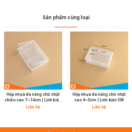
Sản phẩm cùng loại
Chi Tiết Hộp Nhựa 100x68x50mm
Hộp nhựa đa năng chữ nhật
Hộp nhựa đa năng chữ nhật
chiều cao 7~14cm | Linh kiện
cao 4~5cm | Linh kiện 3M
3M
Liên hệ
Liên hệ
Gioăng Chống Nước Hộp Nhựa 100x68x50mm