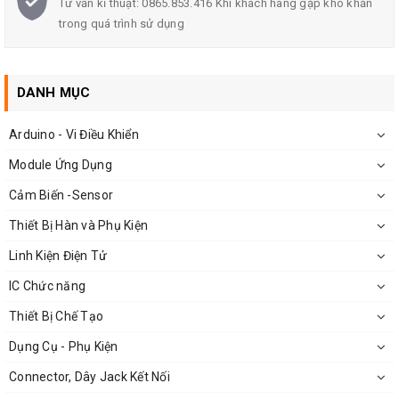
Tư vấn kĩ thuật: 0865.853.416 Khi khách hàng gặp khó khăn
trong quá trình sử dụng
Dòng điện: 0.5A (không tải)
Tốc độ: 25000 vòng / phút
DANH MỤC
Arduino - Vi Điều Khiển
Module Ứng Dụng
Cảm Biến -Sensor
Thiết Bị Hàn và Phụ Kiện
Linh Kiện Điện Tử
IC Chức năng
Thiết Bị Chế Tạo
Dụng Cụ - Phụ Kiện
Kích Thước
Động Cơ 180 25000RPM
Connector, Dây Jack Kết Nối