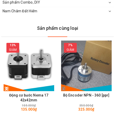
Sản phẩm Combo, DIY
Nam Châm Đất Hiếm
Sản phẩm cùng loại
13%
7%
GIẢM
GIẢM
Chi Tiết
Động Cơ 180 25000RPM
Động cơ bước Nema 17
Bộ Encoder NPN - 360 [ppr]
42x42mm
155.000₫
350.000₫
135.000₫
325.000₫