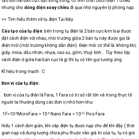
tạo bới hai bản cực đặt song song, có tính chất cách điện 1 chiều
nhưng cho
dòng điện xoay chiều
đi qua nhờ nguyên lý phóng nạp.
>> Tìm hiểu thêm về tụ điện Tại Đây
Cấu tạo của tụ điện
: bên trong tụ điện là 2 bản cực kim loại được
đặt cách điện với nhau, môi trường giữa 2 bản tụ này được gọi là
điện môi (môi trường không dẫn điện). Điện môi có thể là: không khí,
giấy, mica, dầu nhờn, nhựa, cao su, gốm, thuỷ tinh... Tùy theo lớp
cách điện ở giữa hai bản cực là gì thì tụ có tên gọi tương ứng.
KÍ hiệu trong mạch : C
Đơn vị của tụ điện:
Đơn vị của tụ điện là Fara, 1 Fara có trị số rất lớn và trong thực tế
người ta thường dùng các đơn vị nhỏ hơn như:
1F=10
MicroFara = 10
Nano Fara = 10
Pico Fara
-6
-9
-12
Hiểu 1 cách đơn giản, khi câp điện tụ được nạp cho đế khi đầy ( thời
gian nạp và dung lượng chứa phụ thuộc vào giá trị của tụ, tụ có giá