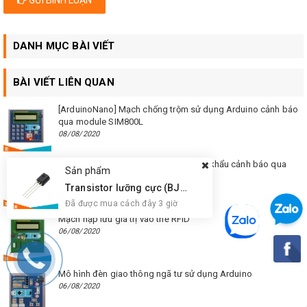
DANH MỤC BÀI VIẾT
BÀI VIẾT LIÊN QUAN
[ArduinoNano] Mạch chống trộm sử dụng Arduino cảnh báo
qua module SIM800L
08/08/2020
Mạch mở cửa sử dụng vân tay và mật khẩu cảnh báo qua
Sản phẩm
module SIM
Transistor lưỡng cực (BJT) Onsemi BC547CBU NPN
06/08/2020
Đã được mua cách đây 3 giờ
Mạch nạp lưu giá trị vào thẻ RFID
06/08/2020
Mô hình đèn giao thông ngã tư sử dụng Arduino
06/08/2020