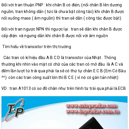
Đối với tran thuận PNP : khi chân B có điện, (nối chân B lên dương
nguồn, tran không dẫn ( tức là chưa bật công tắc) khi chân B được
nối xuống mass ( âm nguồn) thì tran sẽ dẫn ( công tắc được bật)
Đối với tran ngược NPN thì ngược lại . tran sẽ dẫn khi chân B được
cấp điện. và ngưng dẫn khi chân B được nối với âm nguồn
Tìm hiểu về transistor trên thị trường
Các tran có kí hiệu đầu A B C D là transistor của Nhật . Thông
thường khi nhìn vào mặt có chữ của các tran có mở đầu là A C và
đếm lần lượt từ trái qua phải ta sẽ có thứ tự chân E C B (Em Có Bầu
^^) còn các tran công suất lớn thì B C E ( vì nó có gắn tản nhiệt)
VD : tran A1013 có sơ đồ chân như trên hình từ trái qua phải là ECB