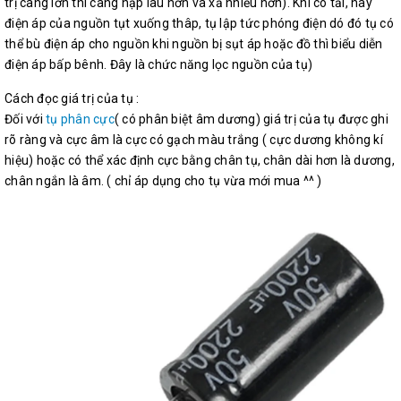
trị càng lớn thì càng nạp lâu hơn và xả nhiều hơn). Khi có tải, hay
điện áp của nguồn tụt xuống thâp, tụ lập tức phóng điện dó đó tụ có
thể bù điện áp cho nguồn khi nguồn bị sụt áp hoặc đồ thì biểu diễn
điện áp bấp bênh. Đây là chức năng lọc nguồn của tụ)
Cách đọc giá trị của tụ :
Đối với
tụ phân cực
( có phân biệt âm dương) giá trị của tụ được ghi
rõ ràng và cực âm là cực có gạch màu trắng ( cực dương không kí
hiệu) hoặc có thể xác định cực bằng chân tụ, chân dài hơn là dương,
chân ngắn là âm. ( chỉ áp dụng cho tụ vừa mới mua ^^ )