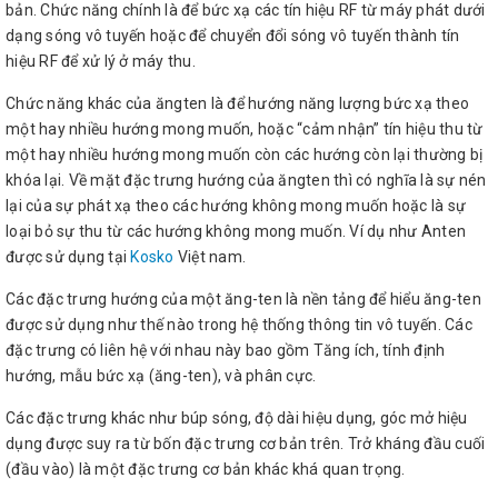
bản. Chức năng chính là để bức xạ các tín hiệu RF từ máy phát dưới
dạng sóng vô tuyến hoặc để chuyển đổi sóng vô tuyến thành tín
hiệu RF để xử lý ở máy thu.
Chức năng khác của ăngten là để hướng năng lượng bức xạ theo
một hay nhiều hướng mong muốn, hoặc “cảm nhận” tín hiệu thu từ
một hay nhiều hướng mong muốn còn các hướng còn lại thường bị
khóa lại. Về mặt đặc trưng hướng của ăngten thì có nghĩa là sự nén
lại của sự phát xạ theo các hướng không mong muốn hoặc là sự
loại bỏ sự thu từ các hướng không mong muốn. Ví dụ như Anten
được sử dụng tại
Kosko
Việt nam.
Các đặc trưng hướng của một ăng-ten là nền tảng để hiểu ăng-ten
được sử dụng như thế nào trong hệ thống thông tin vô tuyến. Các
đặc trưng có liên hệ với nhau này bao gồm Tăng ích, tính định
hướng, mẫu bức xạ (ăng-ten), và phân cực.
Các đặc trưng khác như búp sóng, độ dài hiệu dụng, góc mở hiệu
dụng được suy ra từ bốn đặc trưng cơ bản trên. Trở kháng đầu cuối
(đầu vào) là một đặc trưng cơ bản khác khá quan trọng.