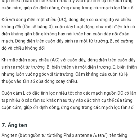
tạp nhiễu ở các tần số khác nhau tùy vào đặc tính cụ thể của từng
cuộn cảm, giúp ổn định dòng, ứng dụng trong các mạch lọc tần số.
Đối với dòng điện một chiều (DC), dòng điện có cường độ và chiều
không đổi (tần số bằng 0), cuộn dây hoạt động như một điện trở có
điện kháng gần bằng không hay nói khác hơn cuộn dây nối đoản
mạch. Dòng điện trên cuộn dây sinh ra một từ trường, B, có cường
độ và chiều không đổi.
Khi mắc điện xoay chiều (AC) với cuộn dây, dòng điện trên cuộn dây
sinh ra một từ trường, B, biến thiên và một điện trường, E, biến thiên
nhưng luôn vuông góc với từ trường. Cảm kháng của cuộn từ lệ
thuộc vào tần số của dòng xoay chiều.
Cuộn cảm L có đặc tính lọc nhiễu tốt cho các mạch nguồn DC có lẫn
tạp nhiễu ở các tần số khác nhau tùy vào đặc tính cụ thể của từng
cuộn cảm, giúp ổn định dòng, ứng dụng trong các mạch lọc tần số.
7. Ăng ten
Ăng ten (bắt nguồn từ từ tiếng Pháp antenne /ɑ̃tεn/), tên tiếng