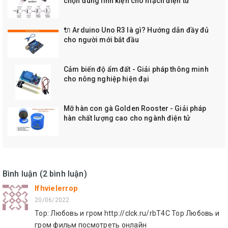
chọn đúng linh kiện cho mạch điện tử
🔌 Arduino Uno R3 là gì? Hướng dẫn đầy đủ
cho người mới bắt đầu
Cảm biến độ ẩm đất - Giải pháp thông minh
cho nông nghiệp hiện đại
Mỡ hàn con gà Golden Rooster - Giải pháp
hàn chất lượng cao cho ngành điện tử
Bình luận (2 bình luận)
lfhvielerrop
20/06/2022
Тор: Любовь и гром http://clck.ru/rbT4C Тор Любовь и
гром фильм посмотреть онлайн