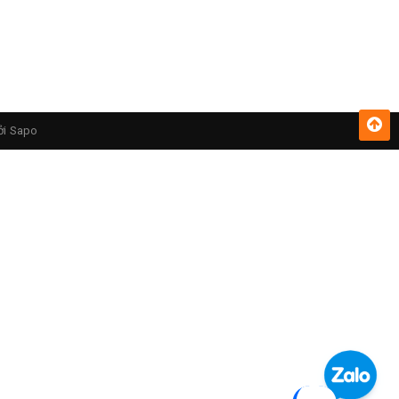
ởi
Sapo