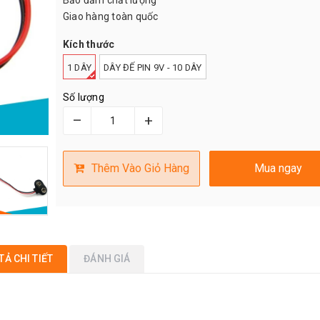
Bảo đảm chất lượng
Giao hàng toàn quốc
Kích thước
1 DÂY
DÂY ĐẾ PIN 9V - 10 DÂY
Số lượng
–
+
Thêm Vào Giỏ Hàng
Mua ngay
TẢ CHI TIẾT
ĐÁNH GIÁ