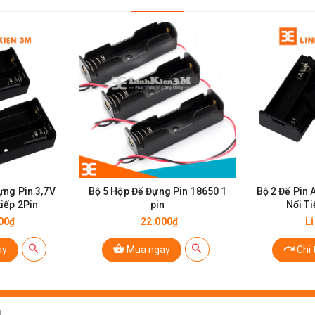
Dây Đế Pin 9V
ựng Pin 3,7V
Bộ 5 Hộp Đế Đựng Pin 18650 1
Bộ 2 Đế Pin 
tiếp 2Pin
pin
Nối Ti
00₫
22.000₫
L
ay
Mua ngay
Chi t