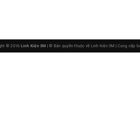
ght © 2016
Linh Kiện 3M
| © Bản quyền thuộc về Linh Kiện 3M
|
Cung cấp b