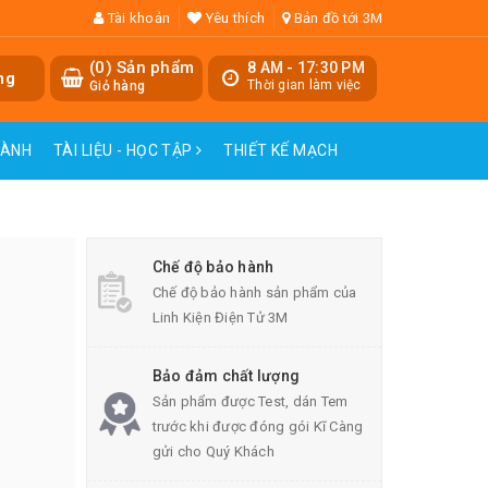
Tài khoản
Yêu thích
Bản đồ tới 3M
(
0
) Sản phẩm
8 AM - 17:30 PM
ng
Thời gian làm việc
Giỏ hàng
HÀNH
TÀI LIỆU - HỌC TẬP
THIẾT KẾ MẠCH
Chế độ bảo hành
Chế độ bảo hành sản phẩm của
Linh Kiện Điện Tử 3M
Bảo đảm chất lượng
Sản phẩm được Test, dán Tem
trước khi được đóng gói Kĩ Càng
gửi cho Quý Khách