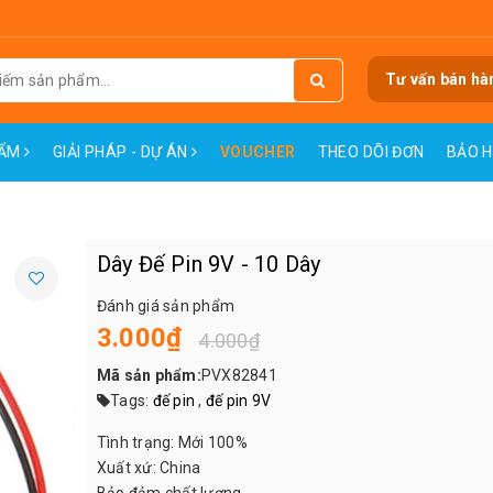
Tư vấn bán hà
HẨM
GIẢI PHÁP - DỰ ÁN
VOUCHER
THEO DÕI ĐƠN
BẢO 
Dây Đế Pin 9V - 10 Dây
Đánh giá sản phẩm
3.000₫
4.000₫
Mã sản phẩm:
PVX82841
Tags:
đế pin
,
đế pin 9V
Tình trạng: Mới 100%
Xuất xứ: China