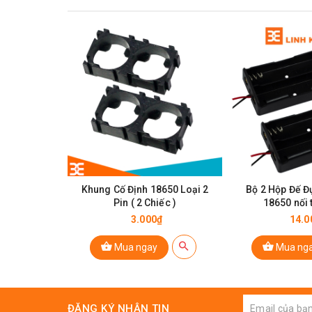
Khung Cố Định 18650 Loại 2
Bộ 2 Hộp Đế Đ
Pin ( 2 Chiếc )
18650 nối 
3.000₫
14.0
Mua ngay
Mua ng
ĐĂNG KÝ NHẬN TIN