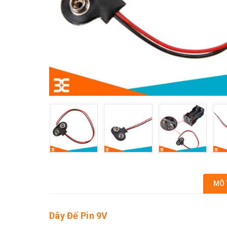
MÔ 
Dây Đế Pin 9V