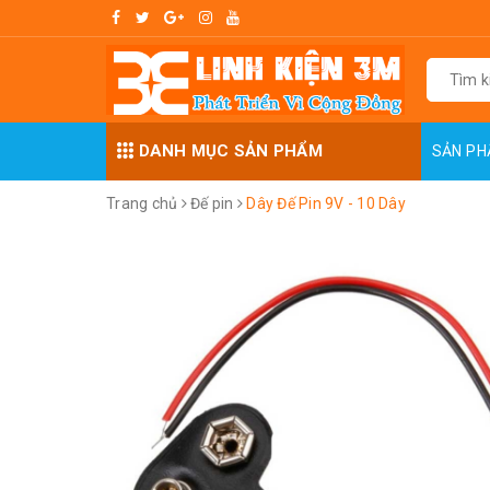
DANH MỤC SẢN PHẨM
SẢN P
Trang chủ
Đế pin
Dây Đế Pin 9V - 10 Dây