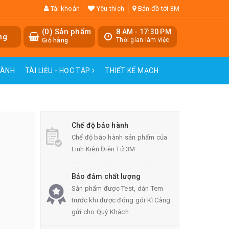
Tài khoản
Yêu thích
Bản đồ tới 3M
(
0
) Sản phẩm
8 AM - 17:30 PM
ng
Thời gian làm việc
Giỏ hàng
HÀNH
TÀI LIỆU - HỌC TẬP
THIẾT KẾ MẠCH
Chế độ bảo hành
Chế độ bảo hành sản phẩm của
Linh Kiện Điện Tử 3M
Bảo đảm chất lượng
Sản phẩm được Test, dán Tem
trước khi được đóng gói Kĩ Càng
gửi cho Quý Khách