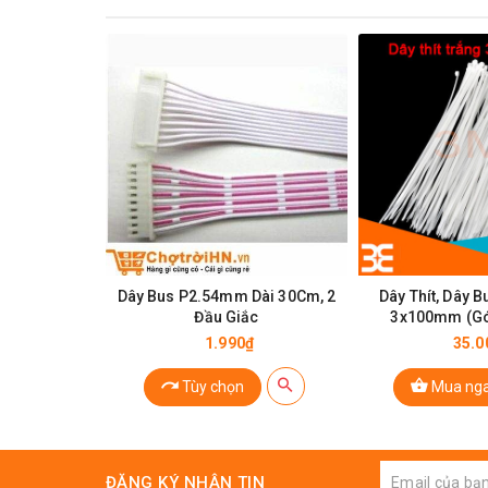
Thông Số Kỹ Thuật:
Dây Bus P2.54mm Dài 30Cm, 2
Dây Thít, Dây B
Dây rút nhựa 8x400mm
Đầu Giắc
3x100mm (Gói
Số lượng: 250 cái
1.990₫
35.0
Chất liệu: nhựa
Tùy chọn
Mua ng
Màu sắc: Đen
Trọng lượng: 600g
ĐĂNG KÝ NHẬN TIN