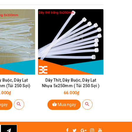
y Buộc, Dây Lạt
Dây Thít, Dây Buộc, Dây Lạt
Dây Thít, 
m (Túi 250 Sợi)
Nhựa 5x250mm ( Túi 250 Sợi )
Tú
.000₫
66.000₫
ngay
Mua ngay
Mu