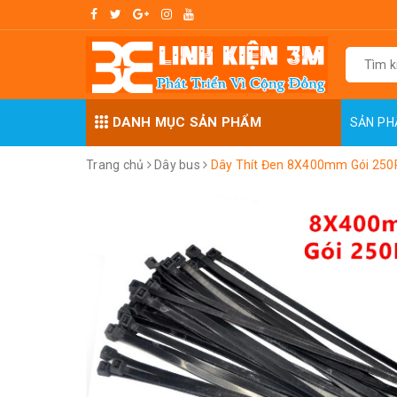
DANH MỤC SẢN PHẨM
SẢN P
Trang chủ
Dây bus
Dây Thít Đen 8X400mm Gói 25