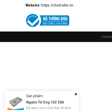
Website:
https://chotroihn.vn
Ưu Điểm:
Tùy thuộc mục đích mà sử dụng chúng một cá
Copyri
Dây rút nhựa tầm trung này đc dùng vô cùng ph
Độ bền chắc và mềm dẻo cao, bền bỉ trong quá
Sản phẩm
Nguồn Tổ Ong 12V 30A
Đã được mua cách đây 45 phút