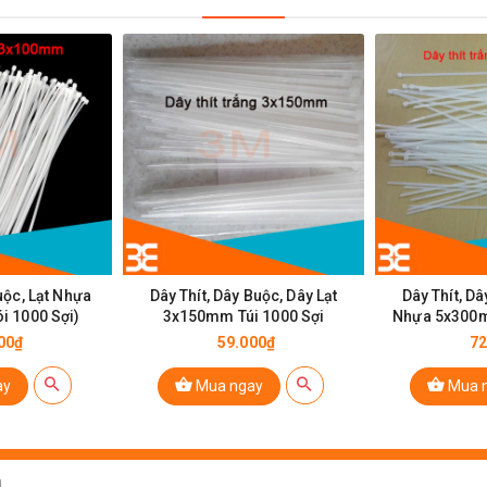
uộc, Lạt Nhựa
Dây Thít, Dây Buộc, Dây Lạt
Dây Thít, Dâ
 1000 Sợi)
3x150mm Túi 1000 Sợi
Nhựa 5x300m
00₫
59.000₫
72
ay
Mua ngay
Mua 