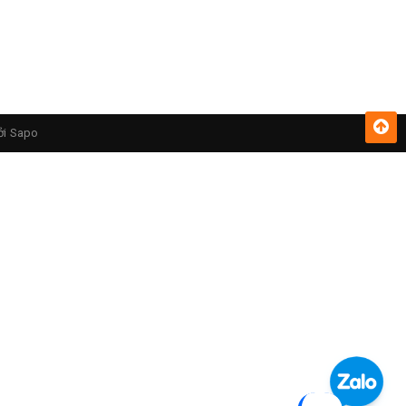
ởi
Sapo