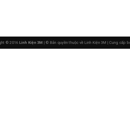
ch phù hợp.
ght © 2016
Linh Kiện 3M
| © Bản quyền thuộc về Linh Kiện 3M
|
Cung cấp b
ổ biến bởi tính thông dụng của nó.
 trình sử dụng.