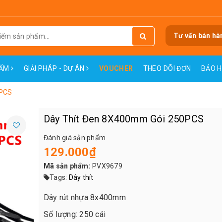
Tư vấn bán hà
HẨM
GIẢI PHÁP - DỰ ÁN
VOUCHER
THEO DÕI ĐƠN
BẢO 
0PCS
Dây Thít Đen 8X400mm Gói 250PCS
Đánh giá sản phẩm
129.000₫
Mã sản phẩm:
PVX9679
Tags:
Dây thít
Dây rút nhựa 8x400mm
Số lượng: 250 cái