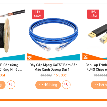
18%
10%
GIẢM
GIẢM
Dây Nối 3P 2.54
RF, Cáp Đồng
Dây Cáp Mạng CAT5E Bấm Sẵn
Cáp Lập Trìn
 Chống Nhiễu -
Màu Xanh Dương Dài 1m
RJ4S Chipse
h 2.8mm
00₫
16.500₫
20.000₫
390.000₫
g
Hết hàng
Hết 