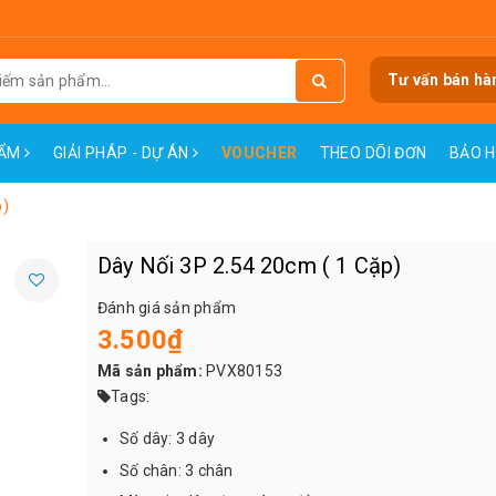
Tư vấn bán hà
HẨM
GIẢI PHÁP - DỰ ÁN
VOUCHER
THEO DÕI ĐƠN
BẢO 
p)
Dây Nối 3P 2.54 20cm ( 1 Cặp)
Đánh giá sản phẩm
3.500₫
Mã sản phẩm:
PVX80153
Tags:
Số dây: 3 dây
Số chân: 3 chân