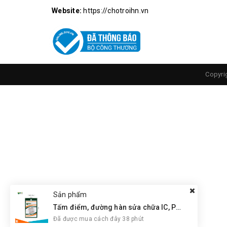
Website:
https://chotroihn.vn
Copyri
Sản phẩm
Tấm điểm, đường hàn sửa chữa IC, PCB, Cảm Ứng BGA, Vân Tay Điện Thoại, Pad - Best 28 x 28mm
Đã được mua cách đây 38 phút