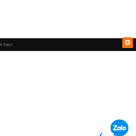
ởi
Sapo