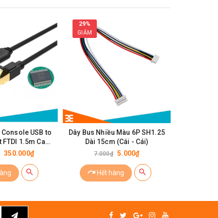
29%
38%
GIẢM
GIẢM
h Console USB to
Dây Bus Nhiều Màu 6P SH1.25
Cáp Sạc 
t FTDI 1.5m Cao
Dài 15cm (Cái - Cái)
Type-C 1m
Cấp
Truyền Dữ
350.000₫
5.000₫
7.000₫
16.0
hàng
Hết hàng
Mu