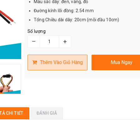
Màu sắc dây: đen, vàng, đỏ
Đường kính lõi đồng: 2.54 mm
Tổng Chiều dài dây: 20cm (mỗi đầu 10cm)
Số lượng
–
+
Thêm Vào Giỏ Hàng
Mua Ngay
TẢ CHI TIẾT
ĐÁNH GIÁ