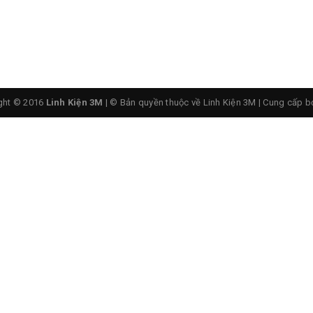
Dây Nối 3P 2.54
ght © 2016
Linh Kiện 3M
| © Bản quyền thuộc về Linh Kiện 3M
|
Cung cấp b