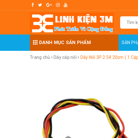
DANH MỤC SẢN PHẨM
SẢN P
Trang chủ
Dây cáp nối
Dây Nối 3P 2.54 20cm ( 1 Cặ