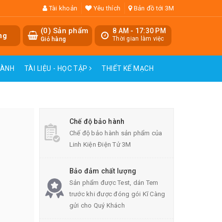
Tài khoản
Yêu thích
Bản đồ tới 3M
(
0
) Sản phẩm
8 AM - 17:30 PM
ng
Thời gian làm việc
Giỏ hàng
HÀNH
TÀI LIỆU - HỌC TẬP
THIẾT KẾ MẠCH
Chế độ bảo hành
Chế độ bảo hành sản phẩm của
Linh Kiện Điện Tử 3M
Bảo đảm chất lượng
Sản phẩm được Test, dán Tem
trước khi được đóng gói Kĩ Càng
gửi cho Quý Khách