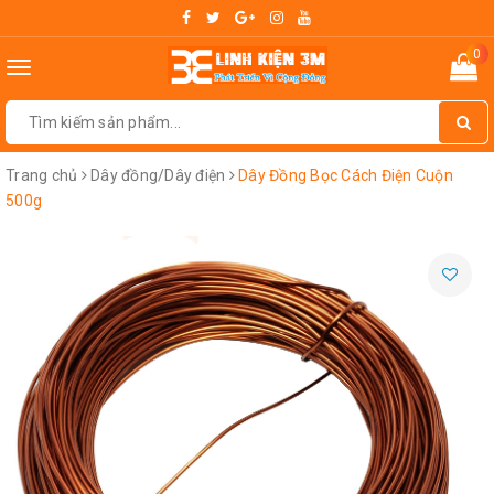
0
Toggle
navigation
Trang chủ
Dây đồng/Dây điện
Dây Đồng Bọc Cách Điện Cuộn
500g