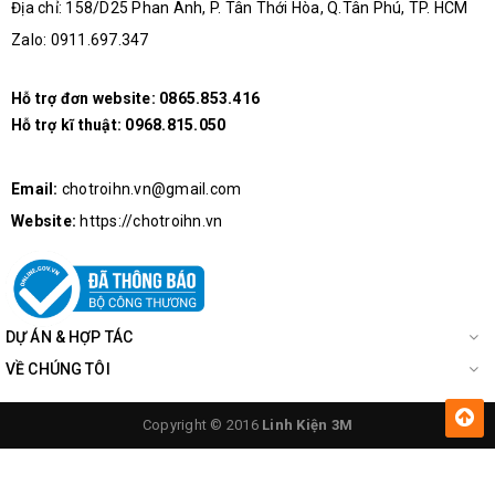
Địa chỉ: 158/D25 Phan Anh, P. Tân Thới Hòa, Q.Tân Phú, TP. HCM
Zalo: 0911.697.347
Hỗ trợ đơn website:
0865.853.416
Hỗ trợ kĩ thuật:
0968.815.050
Email:
chotroihn.vn@gmail.com
Website:
https://chotroihn.vn
DỰ ÁN & HỢP TÁC
VỀ CHÚNG TÔI
Copyright © 2016
Linh Kiện 3M