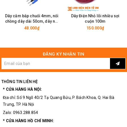
Dây cắm bắp chuối 4mm, nối
Dây Điện Nhỏ lõi nhiều sợi
chồng dây dài 50cm, dây nối
cuộn 100m
thiết bị lắp ráp mạch điện
48.000₫
150.000₫
ĐĂNG KÝ NHẬN TIN
THÔNG TIN LIÊN HỆ
* CỬA HÀNG HÀ NỘI:
Địa chỉ: Số 9 Ngõ 40/2 Tạ Quang Bửu, P. Bách Khoa, Q. Hai Bà
Trưng, TP. Hà Nội
Zalo: 0963.288.854
* CỬA HÀNG HỒ CHÍ MINH: