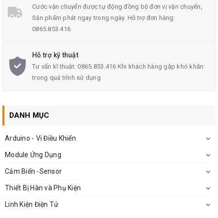
Cước vận chuyển được tự động đồng bộ đơn vị vận chuyển,
Dây được bọc lớp Emay cách điện
Sản phẩm phát ngay trong ngày. Hỗ trợ đơn hàng:
0865.853.416
Trọng lượng: 500g
Đường kính dây: 1.2 đến 2.0 mm (mỗi loại dây có kích
Hỗ trợ kỹ thuật
thước cách nhau 1mm)
Tư vấn kĩ thuật: 0865.853.416 Khi khách hàng gặp khó khăn
trong quá trình sử dụng
Chất liệu: Đồng bọc cách điện, nguyên chất.
DANH MỤC
Arduino - Vi Điều Khiển
Module Ứng Dụng
Cảm Biến -Sensor
Thiết Bị Hàn và Phụ Kiện
Linh Kiện Điện Tử