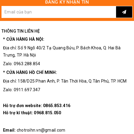
ĐĂNG KÝ NHẬN TIN
THÔNG TIN LIÊN HỆ
* CỬA HÀNG HÀ NỘI:
Đầu kẹp mũi khoan mini rất tiện dụng, có thể kẹp trục đầu
mài
Địa chỉ: Số 9 Ngõ 40/2 Tạ Quang Bửu, P. Bách Khoa, Q. Hai Bà
Trưng, TP. Hà Nội
Zalo: 0963.288.854
* CỬA HÀNG HỒ CHÍ MINH:
Địa chỉ: 158/D25 Phan Anh, P. Tân Thới Hòa, Q.Tân Phú, TP. HCM
Zalo: 0911.697.347
Hỗ trợ đơn website:
0865.853.416
Hỗ trợ kĩ thuật:
0968.815.050
Email:
chotroihn.vn@gmail.com