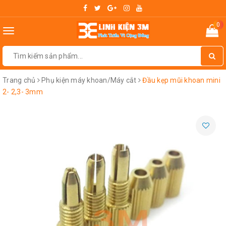
0
Toggle
navigation
Trang chủ
Phụ kiện máy khoan/Máy cắt
Đầu kẹp mũi khoan mini
2- 2,3- 3mm