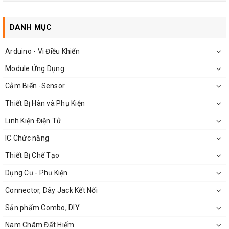
DANH MỤC
Arduino - Vi Điều Khiển
Loại 1: Đầu kẹp cho động cơ mô tơ trục 2mm gồm 2 loại
Module Ứng Dụng
2015: có thể kẹp mũi khoan từ 0,8-1,5mm
Cảm Biến -Sensor
2032: có thể kẹp mũi khoan từ 2,5-3,2mm
Thiết Bị Hàn và Phụ Kiện
Linh Kiện Điện Tử
IC Chức năng
Thiết Bị Chế Tạo
Loại 2: Đầu kẹp cho động cơ mô tơ trục 2.3mm gồm
Dụng Cụ - Phụ Kiện
3 loại
Connector, Dây Jack Kết Nối
2315: có thể kẹp mũi khoan từ 0,8-1,5mm
Sản phẩm Combo, DIY
2325: có thể kẹp mũi khoan từ 1,5-2,5mm
Nam Châm Đất Hiếm