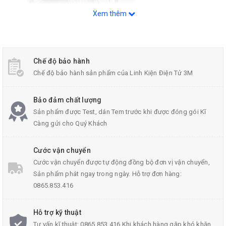
Xem thêm
Chế độ bảo hành
Đầu Jack Tay Hàn Loại 3P
Chế độ bảo hành sản phẩm của Linh Kiện Điện Tử 3M
Bảo đảm chất lượng
Sản phẩm được Test, dán Tem trước khi được đóng gói Kĩ
Càng gửi cho Quý Khách
Thông Số Kỹ Thuật Đầu Jack Tay Hàn 5P (Jack
Cước vận chuyển
GX16-5P)
Cước vận chuyển được tự động đồng bộ đơn vị vận chuyển,
Sản phẩm phát ngay trong ngày. Hỗ trợ đơn hàng:
Số chân cắm: 5 chân
0865.853.416
Đường kính chân: 1.2mm
Hỗ trợ kỹ thuật
ĐIên áp
đầu jack
: 250VAC
Tư vấn kĩ thuật: 0865.853.416 Khi khách hàng gặp khó khăn