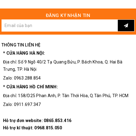
ĐĂNG KÝ NHẬN TIN
THÔNG TIN LIÊN HỆ
* CỬA HÀNG HÀ NỘI:
Đầu Jack Tay Hàn Loại 4P
Địa chỉ: Số 9 Ngõ 40/2 Tạ Quang Bửu, P. Bách Khoa, Q. Hai Bà
Chế Độ Bảo Hành Của Linh Kiện Điện Tử 3M
Trưng, TP. Hà Nội
Zalo: 0963.288.854
Tất cả các sản phẩm mà khách hàng có vấn đề về chất
* CỬA HÀNG HỒ CHÍ MINH:
lượng hoặc cách sử dụng hãy liên hệ trực tiếp đến trung
Địa chỉ: 158/D25 Phan Anh, P. Tân Thới Hòa, Q.Tân Phú, TP. HCM
tâm bảo hành của
Linh Kiện Điện Tử 3M
để được hỗ trợ và
tư vấn .
Zalo: 0911.697.347
Linh kiện điện tử 3M
Hỗ trợ đơn website:
0865.853.416
Địa chỉ: Số 9 Ngõ 40/2 Tạ Quang Bửu, Bách Khoa, Hai Bà Trưng, Tp
Hỗ trợ kĩ thuật:
0968.815.050
Hà Nội.