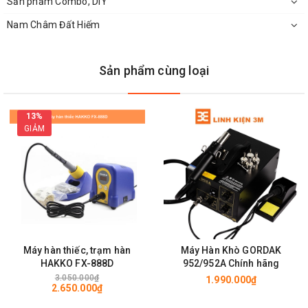
Sản phẩm Combo, DIY
Nam Châm Đất Hiếm
Sản phẩm cùng loại
13%
GIẢM
Đầu Jack Tay Hàn Loại 5P
Máy hàn thiếc, trạm hàn
Máy Hàn Khò GORDAK
HAKKO FX-888D
952/952A Chính hãng
3.050.000₫
1.990.000₫
2.650.000₫