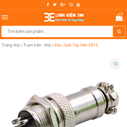
0
Toggle
navigation
Trang chủ
Trạm hàn - khò
Đầu Jack Tay Hàn GX16