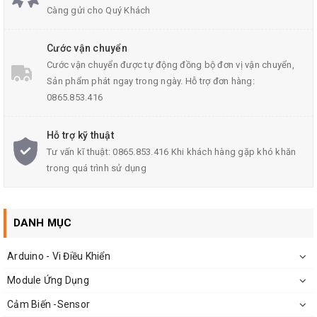
Càng gửi cho Quý Khách
Cao: 18.3 mm
Cước vận chuyển
Đường kính trong 5.1mm
Cước vận chuyển được tự động đồng bộ đơn vị vận chuyển,
Đường kình ngoài 9 mm
Sản phẩm phát ngay trong ngày. Hỗ trợ đơn hàng:
Màu: Trắng
0865.853.416
Vật liệu vỏ: Nylon 66, 94V-2, chứng chỉ UL
Hỗ trợ kỹ thuật
Cách sử dụng: Bóc vỏ của dây điện, sau đó chèn vào ống,
Tư vấn kĩ thuật: 0865.853.416 Khi khách hàng gặp khó khăn
kẹp sử dụng để sửa chữa chúng
trong quá trình sử dụng
DANH MỤC
Arduino - Vi Điều Khiển
Module Ứng Dụng
Cảm Biến -Sensor