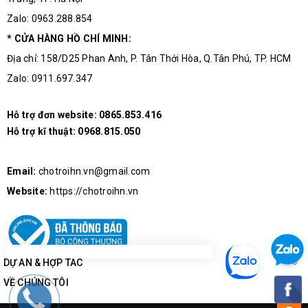
Zalo: 0963.288.854
* CỬA HÀNG HỒ CHÍ MINH:
Địa chỉ: 158/D25 Phan Anh, P. Tân Thới Hòa, Q.Tân Phú, TP. HCM
Zalo: 0911.697.347
Hỗ trợ đơn website:
0865.853.416
Hỗ trợ kĩ thuật:
0968.815.050
Email:
chotroihn.vn@gmail.com
Website:
https://chotroihn.vn
DỰ ÁN & HỢP TÁC
VỀ CHÚNG TÔI