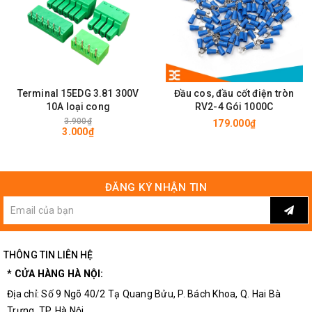
Terminal 15EDG 3.81 300V
Đầu cos, đầu cốt điện tròn
10A loại cong
RV2-4 Gói 1000C
3.900₫
179.000₫
3.000₫
ĐĂNG KÝ NHẬN TIN
THÔNG TIN LIÊN HỆ
* CỬA HÀNG HÀ NỘI:
Địa chỉ: Số 9 Ngõ 40/2 Tạ Quang Bửu, P. Bách Khoa, Q. Hai Bà
Trưng, TP. Hà Nội