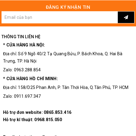
ĐĂNG KÝ NHẬN TIN
Kích Thước Thực Tế Dụng Cụ Nhấn Dây Cáp Mạng Asaki-
THÔNG TIN LIÊN HỆ
9150
* CỬA HÀNG HÀ NỘI:
Địa chỉ: Số 9 Ngõ 40/2 Tạ Quang Bửu, P. Bách Khoa, Q. Hai Bà
Trưng, TP. Hà Nội
Zalo: 0963.288.854
* CỬA HÀNG HỒ CHÍ MINH:
Địa chỉ: 158/D25 Phan Anh, P. Tân Thới Hòa, Q.Tân Phú, TP. HCM
Zalo: 0911.697.347
Hỗ trợ đơn website:
0865.853.416
Hỗ trợ kĩ thuật:
0968.815.050