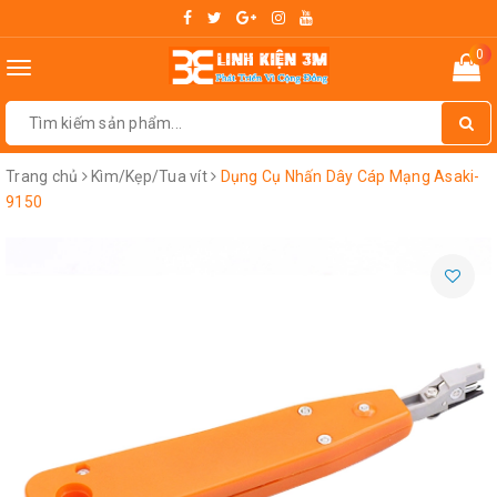
0
Toggle
navigation
Trang chủ
Kìm/Kẹp/Tua vít
Dụng Cụ Nhấn Dây Cáp Mạng Asaki-
9150