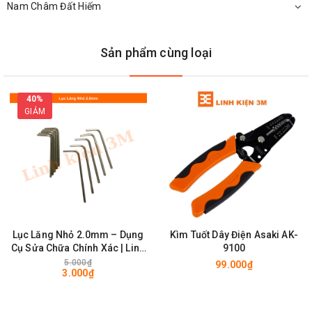
Nam Châm Đất Hiếm
Sản phẩm cùng loại
40%
GIẢM
Đầu Dụng Cụ Nhấn Dây Cáp Mạng Asaki-9150
Lục Lăng Nhỏ 2.0mm – Dụng
Kìm Tuốt Dây Điện Asaki AK-
Cụ Sửa Chữa Chính Xác | Linh
9100
kiện 3M
5.000₫
99.000₫
3.000₫