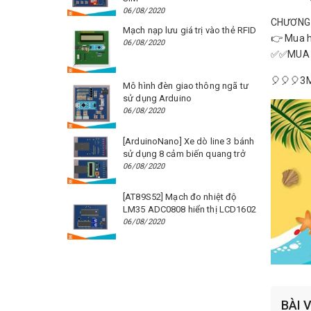
06/08/2020
CHƯƠNG 
Mạch nạp lưu giá trị vào thẻ RFID
👉 Mua h
06/08/2020
✅✅MUA N
🎈🎈🎈3M 
Mô hình đèn giao thông ngã tư
sử dụng Arduino
06/08/2020
[ArduinoNano] Xe dò line 3 bánh
sử dụng 8 cảm biến quang trở
06/08/2020
[AT89S52] Mạch đo nhiệt độ
LM35 ADC0808 hiển thị LCD1602
06/08/2020
BÀI 