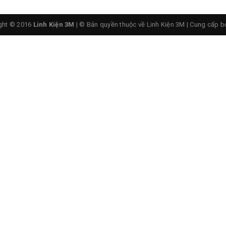
ght © 2016
Linh Kiện 3M
| © Bản quyền thuộc về Linh Kiện 3M
|
Cung cấp b