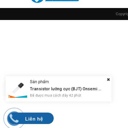
Copyri
Sản phẩm
Transistor lưỡng cực (BJT) Onsemi BC547CBU NPN
Đã được mua cách đây 42 phút
Liên hệ