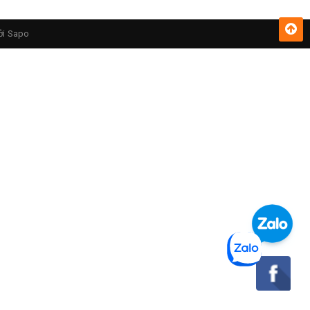
ởi
Sapo