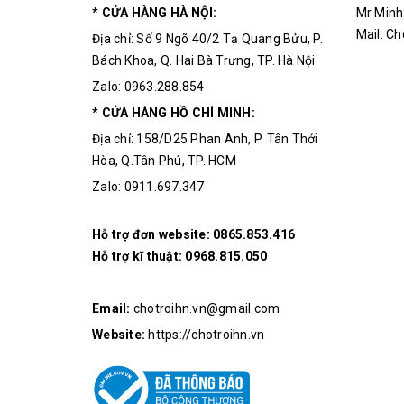
* CỬA HÀNG HÀ NỘI:
Mr Minh
Mail: C
Địa chỉ: Số 9 Ngõ 40/2 Tạ Quang Bửu, P.
Bách Khoa, Q. Hai Bà Trưng, TP. Hà Nội
Zalo: 0963.288.854
* CỬA HÀNG HỒ CHÍ MINH:
Địa chỉ: 158/D25 Phan Anh, P. Tân Thới
Hòa, Q.Tân Phú, TP. HCM
Zalo: 0911.697.347
Hỗ trợ đơn website:
0865.853.416
Hỗ trợ kĩ thuật:
0968.815.050
Email:
chotroihn.vn@gmail.com
Website:
https://chotroihn.vn