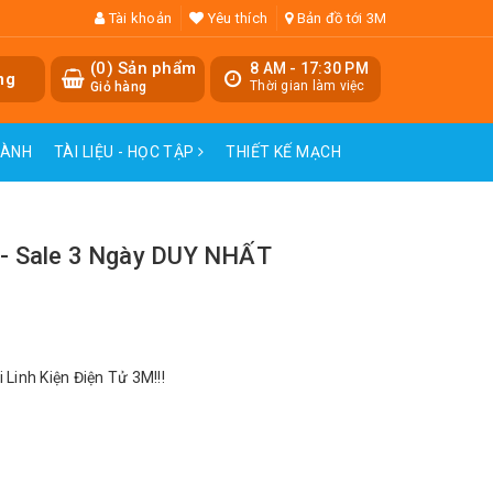
Tài khoản
Yêu thích
Bản đồ tới 3M
(
0
) Sản phẩm
8 AM - 17:30 PM
ng
Thời gian làm việc
Giỏ hàng
HÀNH
TÀI LIỆU - HỌC TẬP
THIẾT KẾ MẠCH
 - Sale 3 Ngày DUY NHẤT
Linh Kiện Điện Tử 3M!!!