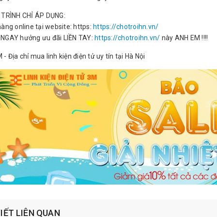
TRÌNH CHỈ ÁP DỤNG:
àng online tại website: https:
https://chotroihn.vn/
GAY hưởng ưu đãi LIỀN TAY:
https://chotroihn.vn/
này ANH EM !!!!
- Địa chỉ mua linh kiện điện tử uy tín tại Hà Nội
VIẾT LIÊN QUAN