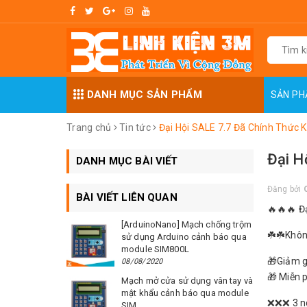
DANH MỤC SẢN PHẨM
SẢN P
Trang chủ
Tin tức
Đại Hội SALE 7.7 Đã Chính Thức 
Đại H
DANH MỤC BÀI VIẾT
Đăng bởi
BÀI VIẾT LIÊN QUAN
🔥🔥🔥 Đạ
[ArduinoNano] Mạch chống trộm
☘️☘️Khôn
sử dụng Arduino cảnh báo qua
module SIM800L
🎁Giảm 
08/08/2020
🎁 Miễn 
Mạch mở cửa sử dụng vân tay và
mật khẩu cảnh báo qua module
❌❌❌ 3 ng
SIM