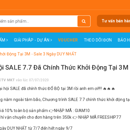
Tư vấn bán hà
HẨM
GIẢI PHÁP - DỰ ÁN
VOUCHER
THEO DÕI ĐƠN
BẢO 
Khởi Động Tại 3M - Sale 3 Ngày DUY NHẤT
ội SALE 7.7 Đã Chính Thức Khởi Động Tại 3M
CTV MKT
vào lúc 07/07/2020
i hội SALE đã chính thức ĐỔ BỘ tại 3M rồi anh em ơi!!!! 🔥🔥🔥
g nằm ngoài tâm bão, Chương trình SALE 7.7 chính thức khởi động tại 
giá 10% toàn bộ sản phẩm 👉NHẬP MÃ : GIAM10
phí vận chuyển cho đơn hàng trên 350k 👉 NHẬP MÃ FREESHIP77
ày DUY NHẤT từ 7/7 đến hết ngày 9/7