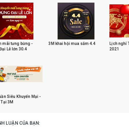
 mãi tưng bừng -
3M khai hội mua sắm 4.4
Lịch nghỉ
ại Lễ lớn 30.4
2021
uần Siêu Khuyến Mại -
 Tại 3M
ÌNH LUẬN CỦA BẠN: