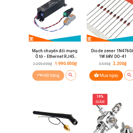
Mạch chuyển đổi mạng
Diode zener 1N4760
Ô tô - Ethernet RJ45
1W 68V DO-41
SPEEDLINK SE1002
1.990.000₫
2.200₫
2.200.000₫
3.500₫
100Mps
Hết hàng
Mua ngay
10%
GIẢM