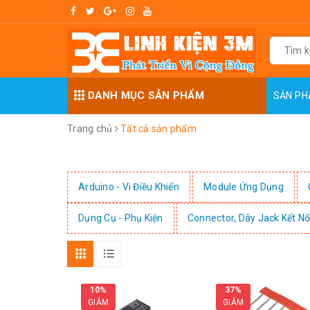
DANH MỤC SẢN PHẨM
SẢN P
Trang chủ
Tất cả sản phẩm
Arduino - Vi Điều Khiển
Module Ứng Dụng
Dụng Cụ - Phụ Kiện
Connector, Dây Jack Kết Nố
10%
37%
GIẢM
GIẢM