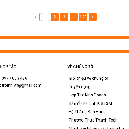
«
1
2
3
...
123
»
 HỢP TÁC
VỀ CHÚNG TÔI
: 0977 073 486
Giới thiệu về chúng tôi
hotroihn.vn@gmail.com
Tuyển dụng
Hợp Tác Kinh Doanh
Bản đồ tới Linh Kiện 3M
Hệ Thống Bán Hàng
Phương Thức Thanh Toán
Chính sách bảo mật thông tin