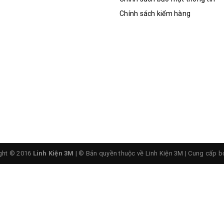
Chính sách kiểm hàng
ght © 2016
Linh Kiện 3M
| © Bản quyền thuộc về Linh Kiện 3M
|
Cung cấp b