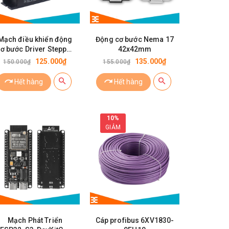
Mạch điều khiển động
Động cơ bước Nema 17
ơ bước Driver Stepper
42x42mm
TB6600
125.000₫
135.000₫
150.000₫
155.000₫
Hết hàng
Hết hàng
10%
GIẢM
Mạch Phát Triển
Cáp profibus 6XV1830-