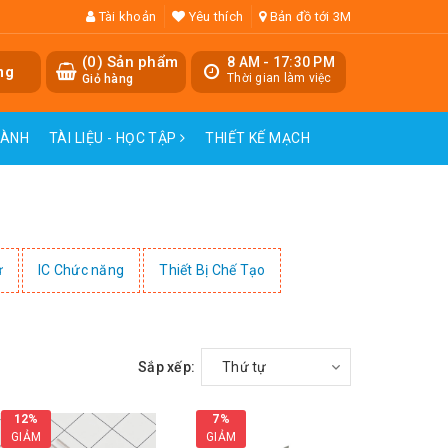
Tài khoản
Yêu thích
Bản đồ tới 3M
(
0
) Sản phẩm
8 AM - 17:30 PM
ng
Thời gian làm việc
Giỏ hàng
HÀNH
TÀI LIỆU - HỌC TẬP
THIẾT KẾ MẠCH
ử
IC Chức năng
Thiết Bị Chế Tạo
Sắp xếp:
Thứ tự
12%
7%
GIẢM
GIẢM