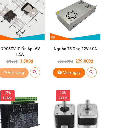
L7906CV IC Ổn Áp -6V
Nguồn Tổ Ong 12V 30A
1.5A
3.500₫
279.000₫
4.000₫
299.000₫
Hết hàng
Mua ngay
17%
13%
GIẢM
GIẢM