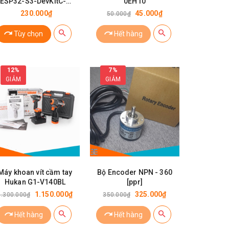
ESP32-S3-DevKitC-1
0EH10
N16R8 Module Wifi,
230.000₫
45.000₫
50.000₫
BLE có chân cắm ăng
ten IPEX/u.FL
Tùy chọn
Hết hàng
12%
7%
GIẢM
GIẢM
Máy khoan vít cầm tay
Bộ Encoder NPN - 360
Hukan G1-V140BL
[ppr]
1.150.000₫
325.000₫
1.300.000₫
350.000₫
Hết hàng
Hết hàng