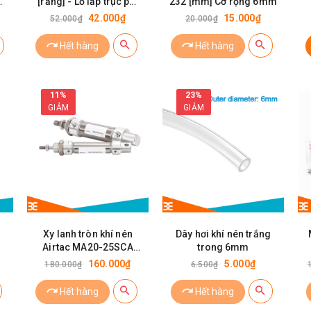
m
[răng] - Lỗ lắp trục phi
232 [mm] Cỡ rộng 6mm
n
12 [mm] cỡ đai rộng
42.000₫
15.000₫
52.000₫
20.000₫
x
6mm
Hết hàng
Hết hàng
11%
23%
GIẢM
GIẢM
g
Xy lanh tròn khí nén
Dây hơi khí nén trắng
Airtac MA20-25SCA
trong 6mm
(MA20X25SCA)
160.000₫
5.000₫
180.000₫
6.500₫
Hết hàng
Hết hàng