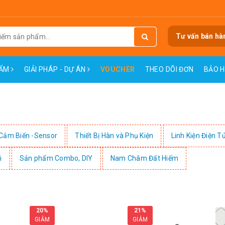
Tư vấn bán hà
HẨM
GIẢI PHÁP - DỰ ÁN
VOUCHER
THEO DÕI ĐƠN
BẢO 
Cảm Biến -Sensor
Thiết Bị Hàn và Phụ Kiện
Linh Kiện Điện T
i
Sản phẩm Combo, DIY
Nam Châm Đất Hiếm
20%
21%
GIẢM
GIẢM