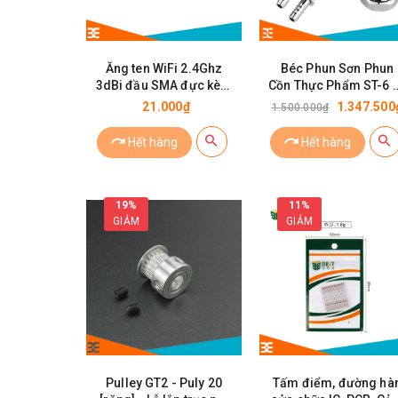
Ăng ten WiFi 2.4Ghz
Béc Phun Sơn Phun
3dBi đầu SMA đực kèm
Cồn Thực Phẩm ST-6 
cáp RF Ipex 10cm
phun 1.3mm
21.000₫
1.347.500
1.500.000₫
Hết hàng
Hết hàng
19%
11%
GIẢM
GIẢM
Pulley GT2 - Puly 20
Tấm điểm, đường hà