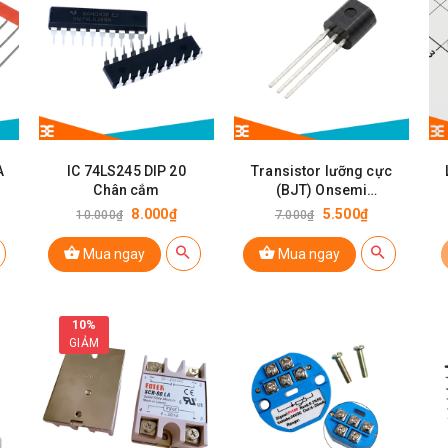
A
IC 74LS245 DIP 20
Transistor lưỡng cực
Chân cắm
(BJT) Onsemi
BC547CBU NPN
8.000₫
5.500₫
10.000₫
7.000₫
Mua ngay
Mua ngay
10%
GIẢM