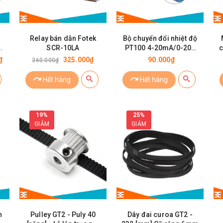
Relay bán dẫn Fotek
Bộ chuyển đổi nhiệt độ
Lỗ
SCR-10LA
PT100 4-20mA/0-200
c
độ
₫
325.000₫
90.000₫
360.000₫
Hết hàng
Hết hàng
19%
25%
GIẢM
GIẢM
n
Pulley GT2 - Puly 40
Dây đai curoa GT2 -