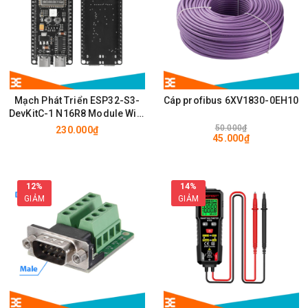
Mạch Phát Triển ESP32-S3-
Cáp profibus 6XV1830-0EH10
DevKitC-1 N16R8 Module Wifi,
BLE có chân cắm ăng ten
50.000₫
230.000₫
45.000₫
IPEX/u.FL
12%
14%
GIẢM
GIẢM