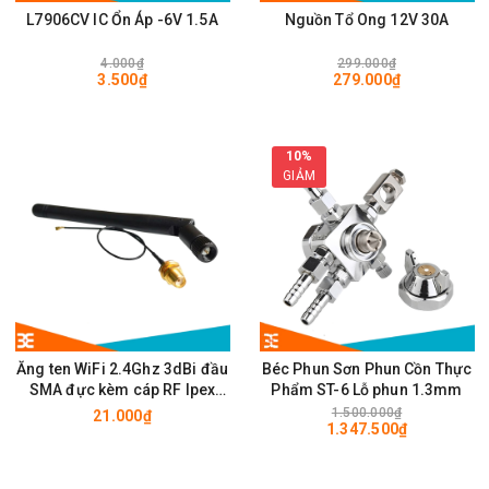
L7906CV IC Ổn Áp -6V 1.5A
Nguồn Tổ Ong 12V 30A
4.000₫
299.000₫
3.500₫
279.000₫
10%
GIẢM
Ăng ten WiFi 2.4Ghz 3dBi đầu
Béc Phun Sơn Phun Cồn Thực
SMA đực kèm cáp RF Ipex
Phẩm ST-6 Lỗ phun 1.3mm
10cm
1.500.000₫
21.000₫
1.347.500₫