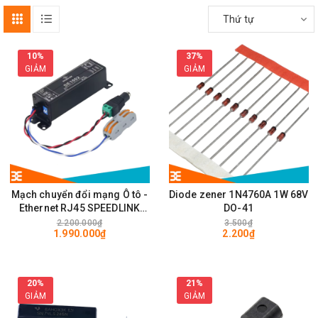
Thứ tự
10%
37%
GIẢM
GIẢM
Mạch chuyển đổi mạng Ô tô -
Diode zener 1N4760A 1W 68V
Ethernet RJ45 SPEEDLINK
DO-41
SE1002 100Mps
2.200.000₫
3.500₫
1.990.000₫
2.200₫
20%
21%
GIẢM
GIẢM