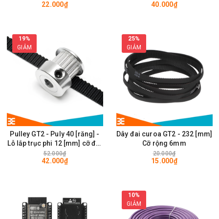
22.000₫
40.000₫
28 x 28mm
19%
25%
GIẢM
GIẢM
Pulley GT2 - Puly 40 [răng] -
Dây đai curoa GT2 - 232 [mm]
Lỗ lắp trục phi 12 [mm] cỡ đai
Cỡ rộng 6mm
rộng 6mm
52.000₫
20.000₫
42.000₫
15.000₫
10%
GIẢM