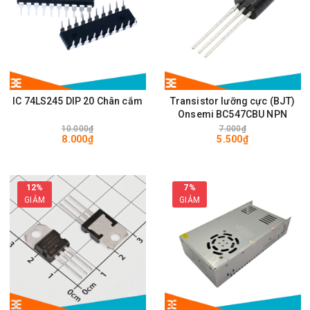
IC 74LS245 DIP 20 Chân cắm
Transistor lưỡng cực (BJT)
Onsemi BC547CBU NPN
10.000₫
7.000₫
8.000₫
5.500₫
12%
7%
GIẢM
GIẢM