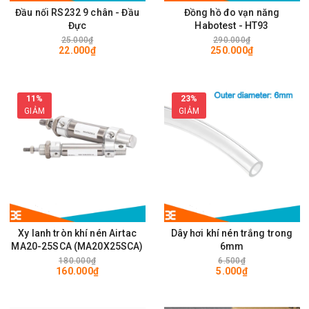
Đầu nối RS232 9 chân - Đầu
Đồng hồ đo vạn năng
Đực
Habotest - HT93
25.000₫
290.000₫
22.000₫
250.000₫
11%
23%
GIẢM
GIẢM
Xy lanh tròn khí nén Airtac
Dây hơi khí nén trắng trong
MA20-25SCA (MA20X25SCA)
6mm
180.000₫
6.500₫
160.000₫
5.000₫