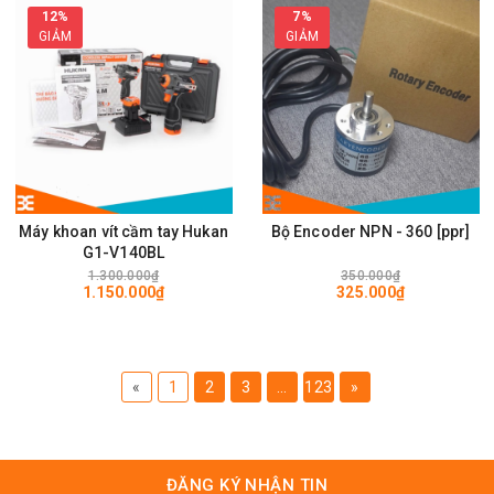
12%
7%
GIẢM
GIẢM
Máy khoan vít cầm tay Hukan
Bộ Encoder NPN - 360 [ppr]
G1-V140BL
1.300.000₫
350.000₫
1.150.000₫
325.000₫
«
1
2
3
...
123
»
ĐĂNG KÝ NHẬN TIN