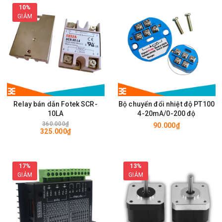
10%
GIẢM
Relay bán dẫn Fotek SCR-
Bộ chuyển đổi nhiệt độ PT100
10LA
4-20mA/0-200 độ
360.000₫
90.000₫
325.000₫
17%
13%
GIẢM
GIẢM