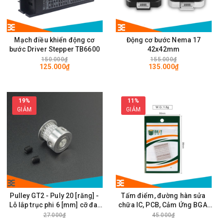
Mạch điều khiển động cơ
Động cơ bước Nema 17
bước Driver Stepper TB6600
42x42mm
150.000₫
155.000₫
125.000₫
135.000₫
19%
11%
GIẢM
GIẢM
Pulley GT2 - Puly 20 [răng] -
Tấm điểm, đường hàn sửa
Lỗ lắp trục phi 6 [mm] cỡ đai
chữa IC, PCB, Cảm Ứng BGA,
rộng 6mm
Vân Tay Điện Thoại, Pad - Best
27.000₫
45.000₫