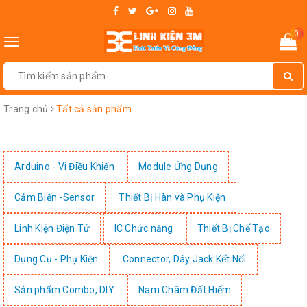
0
Toggle
navigation
Trang chủ
Tất cả sản phẩm
Arduino - Vi Điều Khiển
Module Ứng Dụng
Cảm Biến -Sensor
Thiết Bị Hàn và Phụ Kiện
Linh Kiện Điện Tử
IC Chức năng
Thiết Bị Chế Tạo
Dụng Cụ - Phụ Kiện
Connector, Dây Jack Kết Nối
Sản phẩm Combo, DIY
Nam Châm Đất Hiếm