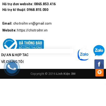
Hỗ trợ đơn website:
0865.853.416
Hỗ trợ kĩ thuật:
0968.815.050
Email:
chotroihn.vn@gmail.com
Website:
https://chotroihn.vn
DỰ ÁN & HỢP TÁC
VỀ CHÚNG TÔI
Copyright © 2016
Linh Kiện 3M