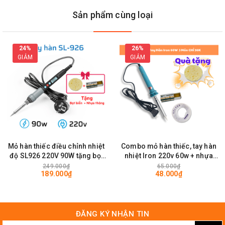
Sản phẩm cùng loại
24%
26%
GIẢM
GIẢM
Mỏ hàn thiếc điều chỉnh nhiệt
Combo mỏ hàn thiếc, tay hàn
độ SL926 220V 90W tặng bọt
nhiệt Iron 220v 60w + nhựa
biển, nhựa thông hàn linh kiện
thông + thiếc Solder (tặng
249.000₫
65.000₫
189.000₫
48.000₫
điện tử
kèm bọt biển) hàn linh kiện
điện tử
ĐĂNG KÝ NHẬN TIN