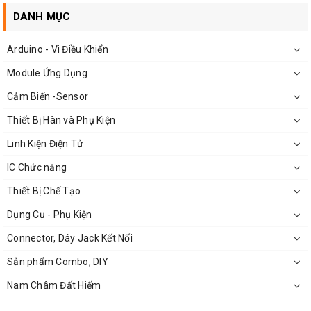
DANH MỤC
Arduino - Vi Điều Khiển
Kích Thước
Chụp Mũi Hàn Cho Tay Hàn 907
Module Ứng Dụng
Cảm Biến -Sensor
Thiết Bị Hàn và Phụ Kiện
Linh Kiện Điện Tử
IC Chức năng
Thiết Bị Chế Tạo
Dụng Cụ - Phụ Kiện
Connector, Dây Jack Kết Nối
Sản phẩm Combo, DIY
Nam Châm Đất Hiếm
Kích Thước Thực Tế Chụp Mũi Hàn Cho Tay Hàn 907