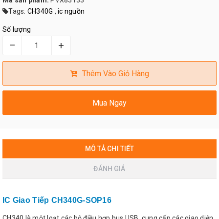
Mã sản phẩm:
PVX83133
Tags:
CH340G
,
ic nguồn
Số lượng
–
+
Thêm Vào Giỏ Hàng
Mua Ngay
MÔ TẢ CHI TIẾT
ĐÁNH GIÁ
IC Giao Tiếp
CH340G-SOP16
CH340 là một loạt các bộ điều hợp bus USB, cung cấp các giao diện