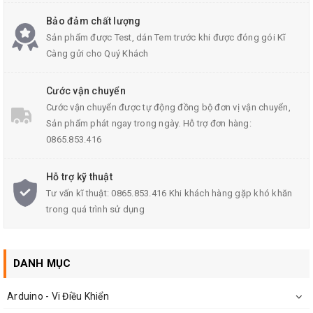
Bảo đảm chất lượng
Sản phẩm được Test, dán Tem trước khi được đóng gói Kĩ
Thông Số Kỹ Thuật
Càng gửi cho Quý Khách
Điện áp hoạt động: ~5V
Cước vận chuyển
Điện áp chân đầu vào: -0.5V to 5.5V
Cước vận chuyển được tự động đồng bộ đơn vị vận chuyển,
Dải nhiệt độ chịu được: -40C to 125C
Sản phẩm phát ngay trong ngày. Hỗ trợ đơn hàng:
0865.853.416
Dòng điện hoạt động Icc: ~20mA
Dòng điện tiêu thụ chờ: 200uA
Hỗ trợ kỹ thuật
Tư vấn kĩ thuật: 0865.853.416 Khi khách hàng gặp khó khăn
Tần số cắt xung: 12Mhz
trong quá trình sử dụng
Thời gian khởi động: 20~50ms
Ứng dụng: dùng trong mạch chuyển đổi tín hiệu
DANH MỤC
Thông tin chi tiết
tại đây
.
Arduino - Vi Điều Khiển