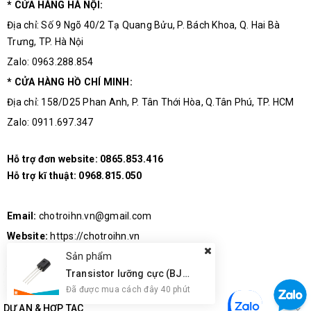
* CỬA HÀNG HÀ NỘI:
Tử 3M
Địa chỉ: Số 9 Ngõ 40/2 Tạ Quang Bửu, P. Bách Khoa, Q. Hai Bà
Tất cả các sản phẩm mà khách hàng có
Trưng, TP. Hà Nội
vấn đề về chất lượng hoặc cách sử
Zalo: 0963.288.854
dụng hãy liên hệ trực tiếp đến trung tâm
* CỬA HÀNG HỒ CHÍ MINH:
bảo hành của
Linh Kiện Điện Tử 3M
để
Địa chỉ: 158/D25 Phan Anh, P. Tân Thới Hòa, Q.Tân Phú, TP. HCM
được hỗ trợ và tư vấn .
Zalo: 0911.697.347
Linh kiện điện tử 3M
Hỗ trợ đơn website:
0865.853.416
Địa chỉ: Số 9 Ngõ 40/2 Tạ Quang Bửu, Bách Khoa, Hai Bà Trưng, Tp
Hỗ trợ kĩ thuật:
0968.815.050
Hà Nội.
✔ Cửa hàng trực tiếp: 0963.288.854
Email:
chotroihn.vn@gmail.com
✔ Hỗ trợ đơn website: 0865.853.416
Email: chotroihn.vn@gmail.com
Website:
https://chotroihn.vn
Website: https://chotroihn.vn
Sản phẩm
#thietbidientu #linhkiendientu #linhkien3M #linhkiendientu3M
Transistor lưỡng cực (BJT) Onsemi BC547CBU NPN
#thiebidientu #linhkien
Đã được mua cách đây 40 phút
DỰ ÁN & HỢP TÁC