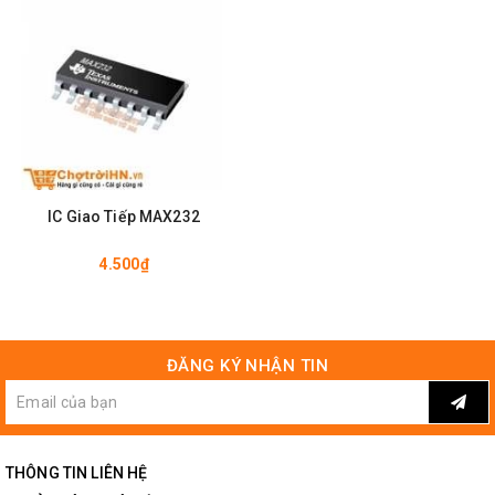
IC Giao Tiếp MAX232
4.500₫
ĐĂNG KÝ NHẬN TIN
Chế Độ Bảo Hành Của Linh Kiện Điện
THÔNG TIN LIÊN HỆ