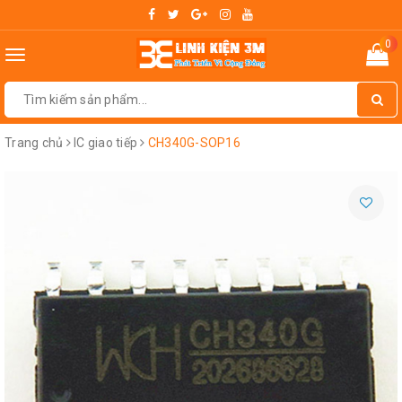
0
Toggle
navigation
Trang chủ
IC giao tiếp
CH340G-SOP16