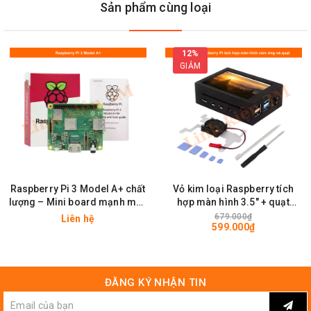
Sản phẩm cùng loại
Kích Thước Camera Raspberry V2.1 8Mp IMX219 RS UK
1080P
12%
GIẢM
Raspberry Pi 3 Model A+ chất
Vỏ kim loại Raspberry tích
lượng – Mini board mạnh mẽ |
hợp màn hình 3.5″ + quạt
Linh kiện 3M
(không bao gồm bo mạch
679.000₫
Liên hệ
599.000₫
Raspberry Pi) | Linh kiện 3M
ĐĂNG KÝ NHẬN TIN
Mặt Sau Camera Raspberry V2.1 8Mp IMX219 RS UK
1080P