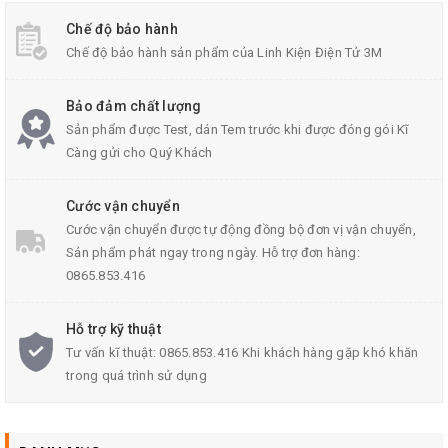
Chế độ bảo hành
Chế độ bảo hành sản phẩm của Linh Kiện Điện Tử 3M
Bảo đảm chất lượng
Sản phẩm được Test, dán Tem trước khi được đóng gói Kĩ
Càng gửi cho Quý Khách
Camera Raspberry V2.1 8Mp IMX219 RS UK 1080P
Cước vận chuyển
Cước vận chuyển được tự động đồng bộ đơn vị vận chuyển,
Sản phẩm phát ngay trong ngày. Hỗ trợ đơn hàng:
Thông Số Kĩ Thuật Camera Raspberry:
0865.853.416
khả năng chụp ảnh
camera
Raspberry: 3280x2464 pixel
Hỗ trợ kỹ thuật
Quay video ở độ phân giải 1080p30, 720p60 và
Tư vấn kĩ thuật: 0865.853.416 Khi khách hàng gặp khó khăn
640x480p90
trong quá trình sử dụng
Chiều dài FFCcable: 15cm
Trọng lượng: 5.7g