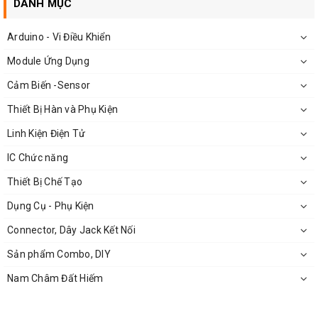
DANH MỤC
Kích thước bo mạch: 2.4x2.6cm
Arduino - Vi Điều Khiển
Đặc Điểm Nổi Bật Camera Raspberry:
Module Ứng Dụng
Cảm Biến -Sensor
Tất cả phần mềm được hỗ trợ trong phiên bản mới nhất
của hệ điều hành
Raspberry
Thiết Bị Hàn và Phụ Kiện
Linh Kiện Điện Tử
IC Chức năng
Thiết Bị Chế Tạo
Dụng Cụ - Phụ Kiện
Connector, Dây Jack Kết Nối
Sản phẩm Combo, DIY
Nam Châm Đất Hiếm