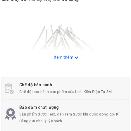
Xem thêm
Chế độ bảo hành
Chế độ bảo hành sản phẩm của Linh Kiện Điện Tử 3M
Cảm Biến Ánh Sáng- Quang Trở CDS 5mm
Bảo đảm chất lượng
Sản phẩm được Test, dán Tem trước khi được đóng gói Kĩ
Càng gửi cho Quý Khách
Thông Số Kỹ Thuật: