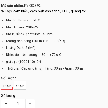
Mã sản phẩm:
PVX82892
Tags:
cảm biến
,
cảm biến ánh sáng
,
CDS
,
quang trở
Max.Voltage 250 VDC,
Max. Power: 200mW
Giá trị đỉnh Spectrum: 540 nm
Kháng ánh sáng (10Lux): 10 ~ 20 (KΩ)
kháng Dark: 2 (MΩ)
Nhiệt độ môi trường .: -30 ~ +70 o C
giá trị c (1000 | 10): 0,6
Thời gian đáp ứng (ms): Tăng: 30ms/ Giảm: 30ms.
Số Lượng
1 CON
5 CON
Số lượng
–
+