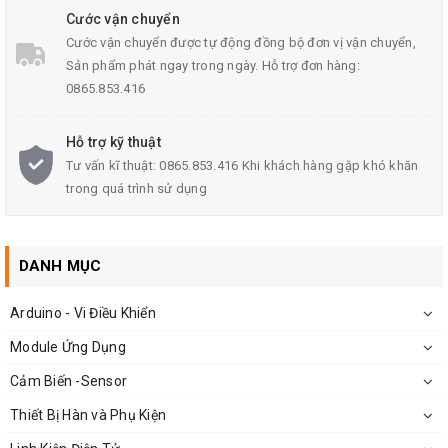
Cước vận chuyển
Max.Voltage 250 VDC,
Cước vận chuyển được tự động đồng bộ đơn vị vận chuyển,
Sản phẩm phát ngay trong ngày. Hỗ trợ đơn hàng:
Max. Power: 200mW
0865.853.416
Giá trị đỉnh Spectrum: 540 nm
Kháng ánh sáng (10Lux): 10 ~ 20 (KΩ)
Hỗ trợ kỹ thuật
kháng Dark: 2 (MΩ)
Tư vấn kĩ thuật: 0865.853.416 Khi khách hàng gặp khó khăn
trong quá trình sử dụng
Nhiệt độ môi trường .: -30 ~ +70 o C
giá trị c (1000 | 10): 0,6
Thời gian đáp ứng (ms): Tăng: 30ms/ Giảm: 30ms.
DANH MỤC
Arduino - Vi Điều Khiển
Module Ứng Dụng
Cảm Biến -Sensor
Thiết Bị Hàn và Phụ Kiện