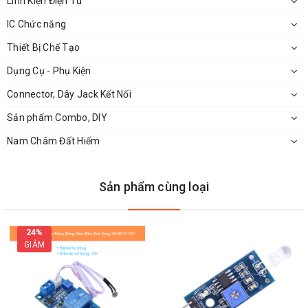
Linh Kiện Điện Tử
IC Chức năng
Thiết Bị Chế Tạo
Dụng Cụ - Phụ Kiện
Trên Tay Quang Trở CDS 5mm
Connector, Dây Jack Kết Nối
Sản phẩm Combo, DIY
Nam Châm Đất Hiếm
Ứng Dụng:
Cảm biến anh sáng
sử dụng trong sản xuất các loại đèn
Sản phẩm cùng loại
ngủ, đèn đường
Làm các mạch cảm biến đóng cắt tự động
24%
Sử dụng trong camera...
GIẢM