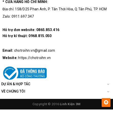
* CỬA HÀNG HỒ CHÍ MINH:
Địa chỉ: 158/D25 Phan Anh, P. Tân Thới Hòa, Q.Tân Phú, TP. HCM
Zalo: 0911.697.347
Hỗ trợ đơn website:
0865.853.416
Hỗ trợ kĩ thuật:
0968.815.050
Email:
chotroihn.vn@gmail.com
Website:
https://chotroihn.vn
DỰ ÁN & HỢP TÁC
VỀ CHÚNG TÔI
Copyright © 2016
Linh Kiện 3M