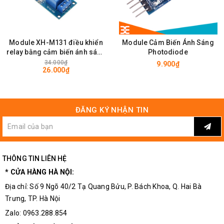
Module XH-M131 điều khiển
Module Cảm Biến Ánh Sáng
relay bằng cảm biến ánh sáng
Photodiode
12V
34.000₫
9.900₫
26.000₫
ĐĂNG KÝ NHẬN TIN
Cảm Biến Ánh Sáng CDS 5mm
THÔNG TIN LIÊN HỆ
* CỬA HÀNG HÀ NỘI:
Địa chỉ: Số 9 Ngõ 40/2 Tạ Quang Bửu, P. Bách Khoa, Q. Hai Bà
Trưng, TP. Hà Nội
Zalo: 0963.288.854