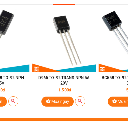
Transistor C945
68 TO-92 NPN
D965 TO-92 TRANS NPN 5A
BC558 TO-92
5V
20V
00₫
1.500₫
n
Mua ngay
Mua 