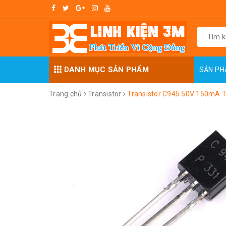
DANH MỤC SẢN PHẨM
SẢN P
Trang chủ
Transistor
Transistor C945 50V 150mA 