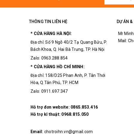
Hệ số khuếch đại( hfe): >75
Tần số cắt Ft: 150MHz- 450MHz
THÔNG TIN LIÊN HỆ
DỰ ÁN &
* CỬA HÀNG HÀ NỘI:
Mr Minh
Mail: C
Địa chỉ: Số 9 Ngõ 40/2 Tạ Quang Bửu, P.
Bách Khoa, Q. Hai Bà Trưng, TP. Hà Nội
Zalo: 0963.288.854
* CỬA HÀNG HỒ CHÍ MINH:
Địa chỉ: 158/D25 Phan Anh, P. Tân Thới
Hòa, Q.Tân Phú, TP. HCM
Zalo: 0911.697.347
Hỗ trợ đơn website:
0865.853.416
Hỗ trợ kĩ thuật:
0968.815.050
Email:
chotroihn.vn@gmail.com