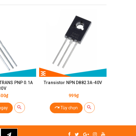
 TRANS PNP 0.1A
Transistor NPN D882 3A-40V
Transisto
30V
500₫
999₫
ngay
Tùy chọn
Tù