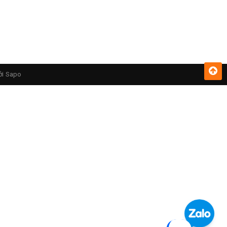
ởi
Sapo