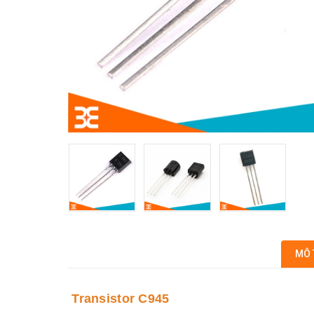
MÔ 
Transistor C945