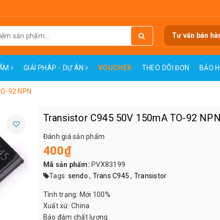
Tư vấn bán hà
HẨM
GIẢI PHÁP - DỰ ÁN
VOUCHER
THEO DÕI ĐƠN
BẢO 
TO-92 NPN
Transistor C945 50V 150mA TO-92 NP
Đánh giá sản phẩm
400₫
Mã sản phẩm:
PVX83199
Tags:
sendo
,
Trans C945
,
Transistor
Tình trạng: Mới 100%
Xuất xứ: China
Bảo đảm chất lượng