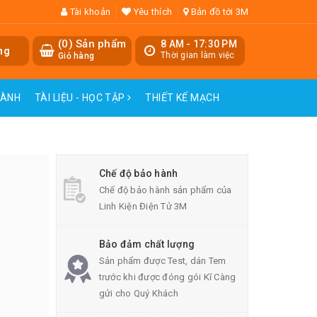
Tài khoản
Yêu thích
Bản đồ tới 3M
(
0
) Sản phẩm
8 AM - 17:30 PM
ng
Thời gian làm việc
Giỏ hàng
HÀNH
TÀI LIỆU - HỌC TẬP
THIẾT KẾ MẠCH
N
Chế độ bảo hành
Chế độ bảo hành sản phẩm của
Linh Kiện Điện Tử 3M
Bảo đảm chất lượng
Sản phẩm được Test, dán Tem
trước khi được đóng gói Kĩ Càng
gửi cho Quý Khách