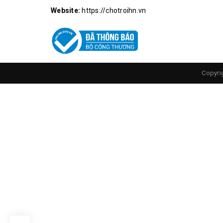
Website:
https://chotroihn.vn
Copyri
C
DatasheetTransistor C945