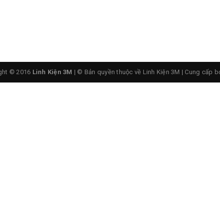
ght © 2016
Linh Kiện 3M
| © Bản quyền thuộc về Linh Kiện 3M
|
Cung cấp b
hi Tiết
Transistor C945