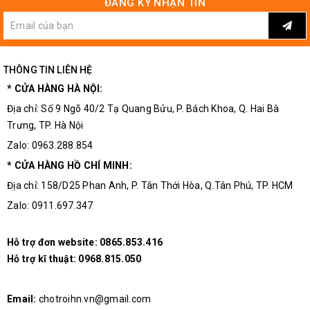
ĐĂNG KÝ NHẬN TIN
Hình ảnh bộ sản phẩm trục cắt kết hợp với
động cơ 775
THÔNG TIN LIÊN HỆ
Linh kiện điện tử 3M
luôn cam kết mang đến cho khách
hàng chất lượng phục vụ tốt nhất, những sản phẩm có chất
* CỬA HÀNG HÀ NỘI:
lượng tốt nhất ,giá cạnh tranh nhất,đa dạng sản phẩm nhất.
Địa chỉ: Số 9 Ngõ 40/2 Tạ Quang Bửu, P. Bách Khoa, Q. Hai Bà
Trưng, TP. Hà Nội
Zalo: 0963.288.854
Linh kiện điện tử 3M
* CỬA HÀNG HỒ CHÍ MINH:
Địa chỉ: Số 9 Ngõ 40/2 Tạ Quang Bửu, Bách Khoa, Hai Bà
Địa chỉ: 158/D25 Phan Anh, P. Tân Thới Hòa, Q.Tân Phú, TP. HCM
Trưng, Tp Hà Nội.
✔ Cửa hàng trực tiếp: 0963.288.854
Zalo: 0911.697.347
✔ Hỗ trợ đơn website: 0865.853.416
Email: chotroihn.vn@gmail.com
Hỗ trợ đơn website:
0865.853.416
Website: https://chotroihn.vn
Hỗ trợ kĩ thuật:
0968.815.050
#thietbidientu #linhkiendientu #linhkien3M
#linhkiendientu3M #thiebidientu #linhkien
Email:
chotroihn.vn@gmail.com