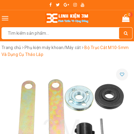
0
Toggle
navigation
Trang chủ
Phụ kiện máy khoan/Máy cắt
Bộ Trục Cắt M10-5mm
Và Dụng Cụ Tháo Lắp