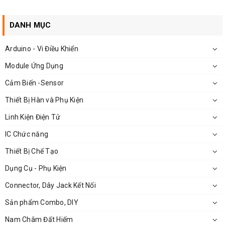
dụng cụ tháo lắp
DANH MỤC
Bộ sản phẩm bao gồm:
Arduino - Vi Điều Khiển
2 Má Kẹp lưỡi cắt, lưỡi mài
Module Ứng Dụng
1
Lục Lăng
để vặn ốc bắt vào trục động cơ
Cảm Biến -Sensor
1 đầu vặn má kẹp
Thiết Bị Hàn và Phụ Kiện
1 đầu giữ má kẹp
Linh Kiện Điện Tử
1 trục M10-5mm
IC Chức năng
2 ốc lục năng
Thiết Bị Chế Tạo
Dụng Cụ - Phụ Kiện
Chức năng, ứng dụng của bộ trục cắt M10-5mm
Connector, Dây Jack Kết Nối
Có thể sử dụng để chế tạo các sản phẩm máy cắt đa dạng
Sản phẩm Combo, DIY
vật liệu như máy cắt gỗ, máy cắt sắt, …
Nam Châm Đất Hiếm