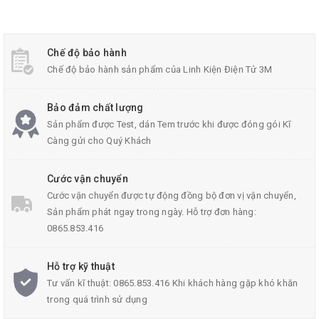
tháo lắp đơn giản hơn.
Chất lượng sản phẩm và khả năng hoạt động ổn định được
Chế độ bảo hành
khách hàng đánh giá cao.
Chế độ bảo hành sản phẩm của Linh Kiện Điện Tử 3M
Bảo đảm chất lượng
Sản phẩm được Test, dán Tem trước khi được đóng gói Kĩ
Càng gửi cho Quý Khách
Cước vận chuyển
Cước vận chuyển được tự động đồng bộ đơn vị vận chuyển,
Sản phẩm phát ngay trong ngày. Hỗ trợ đơn hàng:
0865.853.416
Hỗ trợ kỹ thuật
Tư vấn kĩ thuật: 0865.853.416 Khi khách hàng gặp khó khăn
trong quá trình sử dụng
Thông số kỹ thuật của bộ trục cắt M10-5mm kèm